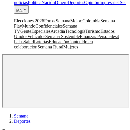
noticias
Política
Nación
Dinero
Deportes
Opinión
Impresa
Jet Set
Más
Elecciones 2026
Foros Semana
Mejor Colombia
Semana
Play
Mundo
Confidenciales
Semana
TV
Gente
Especiales
Arcadia
Tecnología
Turismo
Estados
Unidos
Vehículos
Semana Sostenible
Finanzas Personales
4
Patas
Salud
Loterías
Educación
Contenido en
colaboración
Semana Rural
Mujeres
Semana
|
Deportes