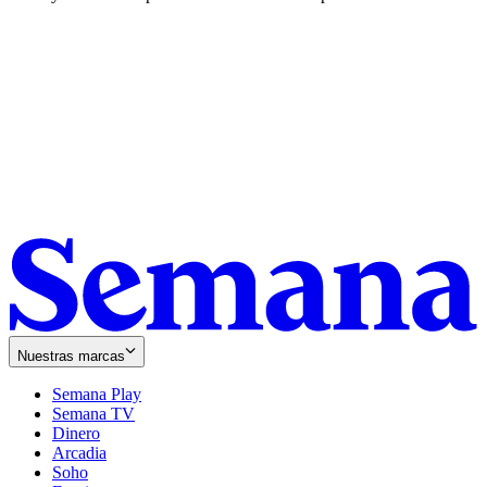
Nuestras marcas
Semana Play
Semana TV
Dinero
Arcadia
Soho
Opens