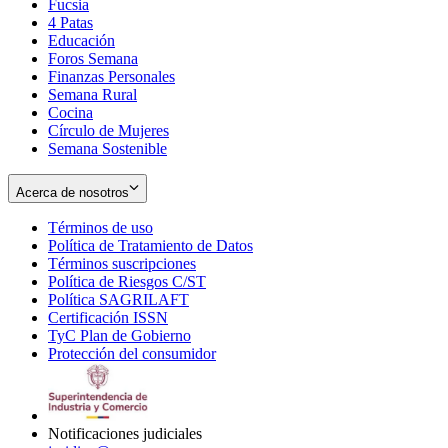
Fucsia
in
Opens
4 Patas
new
in
Educación
window
new
Foros Semana
window
Finanzas Personales
Semana Rural
Cocina
Círculo de Mujeres
Semana Sostenible
Acerca de nosotros
Términos de uso
Opens
Política de Tratamiento de Datos
in
Opens
Términos suscripciones
new
Opens
in
Política de Riesgos C/ST
window
in
Opens
new
Política SAGRILAFT
Opens
new
in
window
Certificación ISSN
Opens
in
window
new
TyC Plan de Gobierno
in
new
Opens
window
Protección del consumidor
new
window
in
Opens
window
new
in
window
new
window
Notificaciones judiciales