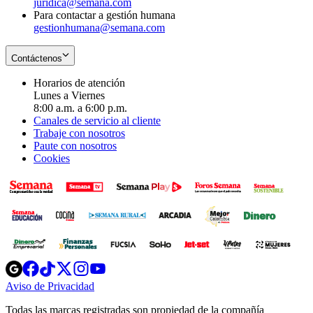
juridica@semana.com
Para contactar a gestión humana
gestionhumana@semana.com
Contáctenos
Horarios de atención
Lunes a Viernes
8:00 a.m. a 6:00 p.m.
Canales de servicio al cliente
Trabaje con nosotros
Paute con nosotros
Cookies
Opens
Opens
Opens
Opens
Opens
in
in
in
in
in
Aviso de Privacidad
Opens
new
new
new
new
new
in
window
window
window
window
window
Todas las marcas registradas son propiedad de la compañía
new