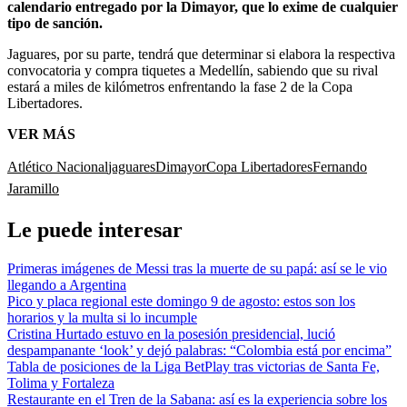
calendario entregado por la Dimayor, que lo exime de cualquier
tipo de sanción.
Jaguares, por su parte, tendrá que determinar si elabora la respectiva
convocatoria y compra tiquetes a Medellín, sabiendo que su rival
estará a miles de kilómetros enfrentando la fase 2 de la Copa
Libertadores.
VER MÁS
Atlético Nacional
jaguares
Dimayor
Copa Libertadores
Fernando
Jaramillo
Le puede interesar
Primeras imágenes de Messi tras la muerte de su papá: así se le vio
llegando a Argentina
Pico y placa regional este domingo 9 de agosto: estos son los
horarios y la multa si lo incumple
Cristina Hurtado estuvo en la posesión presidencial, lució
despampanante ‘look’ y dejó palabras: “Colombia está por encima”
Tabla de posiciones de la Liga BetPlay tras victorias de Santa Fe,
Tolima y Fortaleza
Restaurante en el Tren de la Sabana: así es la experiencia sobre los