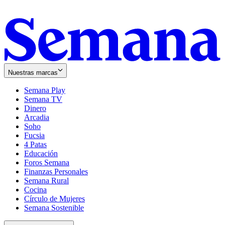
Nuestras marcas
Semana Play
Semana TV
Dinero
Arcadia
Soho
Opens
Fucsia
in
Opens
4 Patas
new
in
Educación
window
new
Foros Semana
window
Finanzas Personales
Semana Rural
Cocina
Círculo de Mujeres
Semana Sostenible