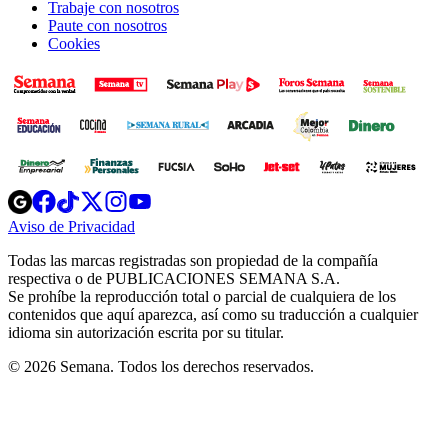
Trabaje con nosotros
Paute con nosotros
Cookies
Opens
Opens
Opens
Opens
Opens
in
in
in
in
in
Aviso de Privacidad
Opens
new
new
new
new
new
in
window
window
window
window
window
Todas las marcas registradas son propiedad de la compañía
new
respectiva o de PUBLICACIONES SEMANA S.A.
window
Se prohíbe la reproducción total o parcial de cualquiera de los
contenidos que aquí aparezca, así como su traducción a cualquier
idioma sin autorización escrita por su titular.
© 2026 Semana. Todos los derechos reservados.