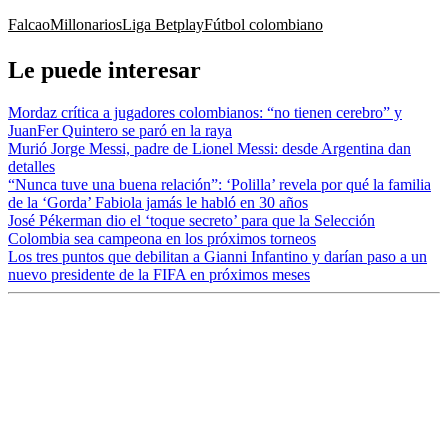
Falcao
Millonarios
Liga Betplay
Fútbol colombiano
Le puede interesar
Mordaz crítica a jugadores colombianos: “no tienen cerebro” y
JuanFer Quintero se paró en la raya
Murió Jorge Messi, padre de Lionel Messi: desde Argentina dan
detalles
“Nunca tuve una buena relación”: ‘Polilla’ revela por qué la familia
de la ‘Gorda’ Fabiola jamás le habló en 30 años
José Pékerman dio el ‘toque secreto’ para que la Selección
Colombia sea campeona en los próximos torneos
Los tres puntos que debilitan a Gianni Infantino y darían paso a un
nuevo presidente de la FIFA en próximos meses