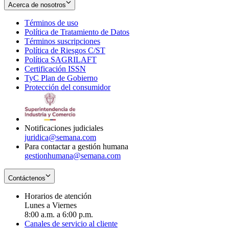
Acerca de nosotros
Términos de uso
Opens
Política de Tratamiento de Datos
in
Opens
Términos suscripciones
new
Opens
in
Política de Riesgos C/ST
window
in
Opens
new
Política SAGRILAFT
Opens
new
in
window
Certificación ISSN
Opens
in
window
new
TyC Plan de Gobierno
in
new
Opens
window
Protección del consumidor
new
window
in
Opens
window
new
in
window
new
window
Notificaciones judiciales
juridica@semana.com
Para contactar a gestión humana
gestionhumana@semana.com
Contáctenos
Horarios de atención
Lunes a Viernes
8:00 a.m. a 6:00 p.m.
Canales de servicio al cliente