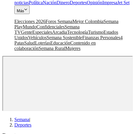
noticias
Política
Nación
Dinero
Deportes
Opinión
Impresa
Jet Set
Más
Elecciones 2026
Foros Semana
Mejor Colombia
Semana
Play
Mundo
Confidenciales
Semana
TV
Gente
Especiales
Arcadia
Tecnología
Turismo
Estados
Unidos
Vehículos
Semana Sostenible
Finanzas Personales
4
Patas
Salud
Loterías
Educación
Contenido en
colaboración
Semana Rural
Mujeres
Semana
|
Deportes