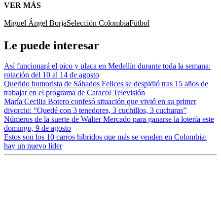
VER MÁS
Miguel Ángel Borja
Selección Colombia
Fútbol
Le puede interesar
Así funcionará el pico y placa en Medellín durante toda la semana:
rotación del 10 al 14 de agosto
Querido humorista de Sábados Felices se despidió tras 15 años de
trabajar en el programa de Caracol Televisión
María Cecilia Botero confesó situación que vivió en su primer
divorcio: “Quedé con 3 tenedores, 3 cuchillos, 3 cucharas”
Números de la suerte de Walter Mercado para ganarse la lotería este
domingo, 9 de agosto
Estos son los 10 carros híbridos que más se venden en Colombia:
hay un nuevo líder