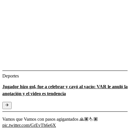
Deportes
Jugador hizo gol, fue a celebrar y cayó al vacío: VAR le anuló la
anotación y el video es tendencia
Vamos que Vamos con pasos agigantados 🙏🏽👆🏽
pic.twitter.com/GrEvTh6e6X