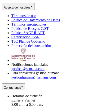
Acerca de nosotros
Términos de uso
Opens
Política de Tratamiento de Datos
in
Opens
Términos suscripciones
new
Opens
in
Política de Riesgos C/ST
window
in
Opens
new
Política SAGRILAFT
Opens
new
in
window
Certificación ISSN
Opens
in
window
new
TyC Plan de Gobierno
in
new
Opens
window
Protección del consumidor
new
window
in
Opens
window
new
in
window
new
window
Notificaciones judiciales
juridica@semana.com
Para contactar a gestión humana
gestionhumana@semana.com
Contáctenos
Horarios de atención
Lunes a Viernes
8:00 a.m. a 6:00 p.m.