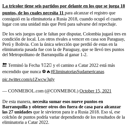
La tricolor tiene seis partidos por delante en los que se juega 18
puntos, de los cuales necesita 11
para alcanzar el registro que
consiguió en la eliminatoria a Rusia 2018, cuando ocupó el cuarto
lugar con una unidad más que Perú para salvarse del repechaje.
De los seis juegos que le faltan por disputar, Colombia jugará tres en
condición de local. Los otros rivales a vencer en casa son Paraguay,
Perú y Bolivia. Con la única selección que perdió de estas en la
eliminatoria pasada fue con la de Paraguay, que se llevó tres puntos
del Metropolitano de Barranquilla al ganar 1-2.
🔚 Terminó la Fecha 1⃣2⃣ y el camino a Catar 2022 está más
encendido que nunca ⚽🔥
#EliminatoriasSudamericanas
pic.twitter.com/u1Zwcw3gly
— CONMEBOL.com (@CONMEBOL)
October 15, 2021
De esta manera,
necesita sumar esos nueve puntos en
Barranquilla y obtener otros dos fuera de casa para alcanzar
las 27 unidades
que le sirvieron para ir a Rusia 2018. Eso sí, ese
colchón de puntos podría variar dependiendo de los resultados de la
eliminatoria a Catar 2022.