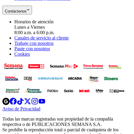
Contáctenos
Horarios de atención
Lunes a Viernes
8:00 a.m. a 6:00 p.m.
Canales de servicio al cliente
Trabaje con nosotros
Paute con nosotros
Cookies
Opens
Opens
Opens
Opens
Opens
in
in
in
in
in
Aviso de Privacidad
Opens
new
new
new
new
new
in
window
window
window
window
window
Todas las marcas registradas son propiedad de la compañía
new
respectiva o de PUBLICACIONES SEMANA S.A.
window
Se prohíbe la reproducción total o parcial de cualquiera de los