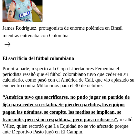
James Rodríguez, protagonista de enorme polémica en Brasil
mientras entrenaba con Colombia
El sacrificio del fútbol colombiano
Por otra parte, respecto a la Copa Libertadores Femenina el
periodista resaltó que el fútbol colombiano tuvo que ceder en su
calendario, como pasó con el América de Cali, que vio aplazado su
encuentro contra Millonarios para el 30 de octubre.
“América tuvo que sacrificarse, no pudo jugar su partido de
liga para ceder su estadio. Se pierden partidos, los equipos
pagan las nóminas, se compite, los medios se implican, se
transmite, pero si no respaldan... pero para criticar sí”,
resaltó
Vélez, quien recordó que La Equidad no se vio afectado porque
ante Deportivo Pasto jugó en El Campín.