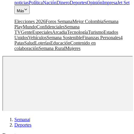
noticias
Política
Nación
Dinero
Deportes
Opinión
Impresa
Jet Set
Más
Elecciones 2026
Foros Semana
Mejor Colombia
Semana
Play
Mundo
Confidenciales
Semana
TV
Gente
Especiales
Arcadia
Tecnología
Turismo
Estados
Unidos
Vehículos
Semana Sostenible
Finanzas Personales
4
Patas
Salud
Loterías
Educación
Contenido en
colaboración
Semana Rural
Mujeres
Semana
|
Deportes