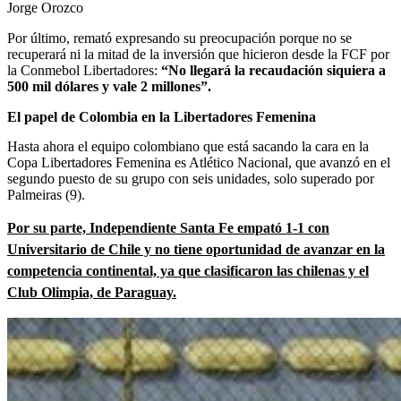
Jorge Orozco
Por último, remató expresando su preocupación porque no se
recuperará ni la mitad de la inversión que hicieron desde la FCF por
la Conmebol Libertadores:
“No llegará la recaudación siquiera a
500 mil dólares y vale 2 millones”.
El papel de Colombia en la Libertadores Femenina
Hasta ahora el equipo colombiano que está sacando la cara en la
Copa Libertadores Femenina es Atlético Nacional, que avanzó en el
segundo puesto de su grupo con seis unidades, solo superado por
Palmeiras (9).
Por su parte, Independiente Santa Fe empató 1-1 con
Universitario de Chile y no tiene oportunidad de avanzar en la
competencia continental, ya que clasificaron las chilenas y el
Club Olimpia, de Paraguay.