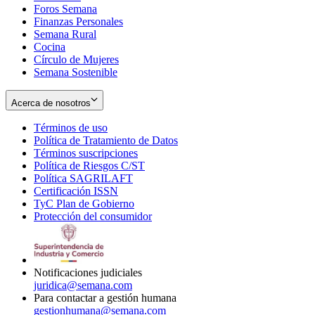
Foros Semana
window
Finanzas Personales
Semana Rural
Cocina
Círculo de Mujeres
Semana Sostenible
Acerca de nosotros
Términos de uso
Opens
Política de Tratamiento de Datos
in
Opens
Términos suscripciones
new
Opens
in
Política de Riesgos C/ST
window
in
Opens
new
Política SAGRILAFT
Opens
new
in
window
Certificación ISSN
Opens
in
window
new
TyC Plan de Gobierno
in
new
Opens
window
Protección del consumidor
new
window
in
Opens
window
new
in
window
new
window
Notificaciones judiciales
juridica@semana.com
Para contactar a gestión humana
gestionhumana@semana.com