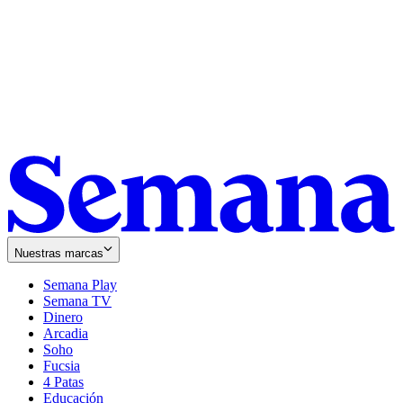
Nuestras marcas
Semana Play
Semana TV
Dinero
Arcadia
Soho
Opens
Fucsia
in
Opens
4 Patas
new
in
Educación
window
new