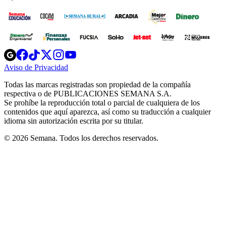
Opens
Opens
Opens
Opens
Opens
in
in
in
in
in
Aviso de Privacidad
Opens
new
new
new
new
new
in
window
window
window
window
window
Todas las marcas registradas son propiedad de la compañía
new
respectiva o de PUBLICACIONES SEMANA S.A.
window
Se prohíbe la reproducción total o parcial de cualquiera de los
contenidos que aquí aparezca, así como su traducción a cualquier
idioma sin autorización escrita por su titular.
© 2026 Semana. Todos los derechos reservados.