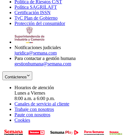
Política de Riesgos C/ST
window
in
Opens
new
Política SAGRILAFT
Opens
new
in
window
Certificación ISSN
Opens
in
window
new
TyC Plan de Gobierno
in
new
Opens
window
Protección del consumidor
new
window
in
Opens
window
new
in
window
new
window
Notificaciones judiciales
juridica@semana.com
Para contactar a gestión humana
gestionhumana@semana.com
Contáctenos
Horarios de atención
Lunes a Viernes
8:00 a.m. a 6:00 p.m.
Canales de servicio al cliente
Trabaje con nosotros
Paute con nosotros
Cookies