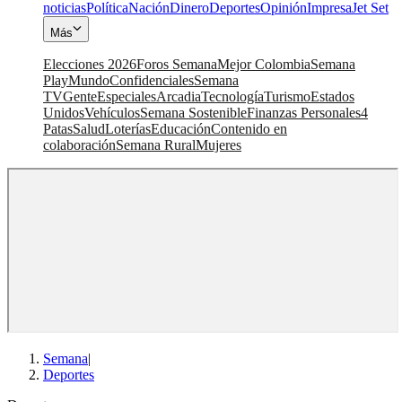
noticias
Política
Nación
Dinero
Deportes
Opinión
Impresa
Jet Set
Más
Elecciones 2026
Foros Semana
Mejor Colombia
Semana
Play
Mundo
Confidenciales
Semana
TV
Gente
Especiales
Arcadia
Tecnología
Turismo
Estados
Unidos
Vehículos
Semana Sostenible
Finanzas Personales
4
Patas
Salud
Loterías
Educación
Contenido en
colaboración
Semana Rural
Mujeres
Semana
|
Deportes