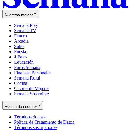
Nuestras marcas
Semana Play
Semana TV
Dinero
Arcadia
Soho
Opens
Fucsia
in
Opens
4 Patas
new
in
Educación
window
new
Foros Semana
window
Finanzas Personales
Semana Rural
Cocina
Círculo de Mujeres
Semana Sostenible
Acerca de nosotros
Términos de uso
Opens
Política de Tratamiento de Datos
in
Opens
Términos suscripciones
new
Opens
in