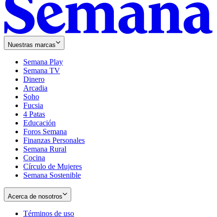
Nuestras marcas
Semana Play
Semana TV
Dinero
Arcadia
Soho
Opens
Fucsia
in
Opens
4 Patas
new
in
Educación
window
new
Foros Semana
window
Finanzas Personales
Semana Rural
Cocina
Círculo de Mujeres
Semana Sostenible
Acerca de nosotros
Términos de uso
Opens