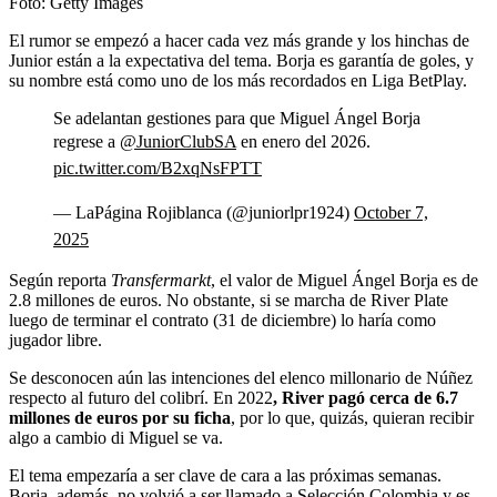
Foto:
Getty Images
El rumor se empezó a hacer cada vez más grande y los hinchas de
Junior están a la expectativa del tema. Borja es garantía de goles, y
su nombre está como uno de los más recordados en Liga BetPlay.
Se adelantan gestiones para que Miguel Ángel Borja
regrese a
@JuniorClubSA
en enero del 2026.
pic.twitter.com/B2xqNsFPTT
— LaPágina Rojiblanca (@juniorlpr1924)
October 7,
2025
Según reporta
Transfermarkt
, el valor de Miguel Ángel Borja es de
2.8 millones de euros. No obstante, si se marcha de River Plate
luego de terminar el contrato (31 de diciembre) lo haría como
jugador libre.
Se desconocen aún las intenciones del elenco millonario de Núñez
respecto al futuro del colibrí. En 2022
, River pagó cerca de 6.7
millones de euros por su ficha
, por lo que, quizás, quieran recibir
algo a cambio di Miguel se va.
El tema empezaría a ser clave de cara a las próximas semanas.
Borja, además, no volvió a ser llamado a Selección Colombia y es