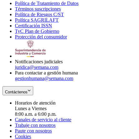
Política de Tratamiento de Datos
in
Opens
Términos suscripciones
new
Opens
in
Política de Riesgos C/ST
window
in
Opens
new
Política SAGRILAFT
Opens
new
in
window
Certificación ISSN
Opens
in
window
new
TyC Plan de Gobierno
in
new
Opens
window
Protección del consumidor
new
window
in
Opens
window
new
in
window
new
window
Notificaciones judiciales
juridica@semana.com
Para contactar a gestión humana
gestionhumana@semana.com
Contáctenos
Horarios de atención
Lunes a Viernes
8:00 a.m. a 6:00 p.m.
Canales de servicio al cliente
Trabaje con nosotros
Paute con nosotros
Cookies