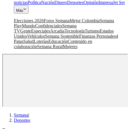
noticias
Política
Nación
Dinero
Deportes
Opinión
Impresa
Jet Set
Más
Elecciones 2026
Foros Semana
Mejor Colombia
Semana
Play
Mundo
Confidenciales
Semana
TV
Gente
Especiales
Arcadia
Tecnología
Turismo
Estados
Unidos
Vehículos
Semana Sostenible
Finanzas Personales
4
Patas
Salud
Loterías
Educación
Contenido en
colaboración
Semana Rural
Mujeres
Semana
|
Deportes