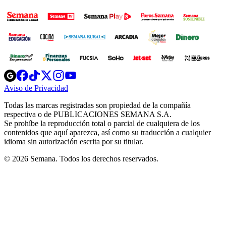
Opens
Opens
Opens
Opens
Opens
in
in
in
in
in
Aviso de Privacidad
Opens
new
new
new
new
new
in
window
window
window
window
window
Todas las marcas registradas son propiedad de la compañía
new
respectiva o de PUBLICACIONES SEMANA S.A.
window
Se prohíbe la reproducción total o parcial de cualquiera de los
contenidos que aquí aparezca, así como su traducción a cualquier
idioma sin autorización escrita por su titular.
© 2026 Semana. Todos los derechos reservados.