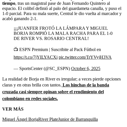
tiempo
, tras un magistral pase de Juan Fernando Quintero al
espacio. El colibrí definió al palo del guardameta canalla, y puso el
1-0 parcial. Para su mala suerte, Central le dio vuelta al marcador y
acabó ganando 2-1.
¡¡¡JUANFER FROTÓ LA LÁMPARA Y MIGUEL
BORJA ROMPIÓ LA MALA RACHA PARA EL 1-0
DE RIVER VS. ROSARIO CENTRAL!
📺 ESPN Premium | Suscribite al Pack Fútbol en
https://t.co/7jYILYACXi
pic.twitter.com/TrYVyjH3VA
— SportsCenter (@SC_ESPN)
October 6, 2025
La realidad de Borja en River es irregular; a veces pierde opciones
claras y en otras brilla con tantos.
Los hinchas de la banda
cruzada casi siempre opinan sobre el rendimiento del
colombiano en redes sociales.
VER MÁS
Miguel Ángel Borja
River Plate
Junior de Barranquilla