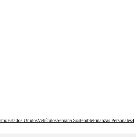
ismo
Estados Unidos
Vehículos
Semana Sostenible
Finanzas Personales
4