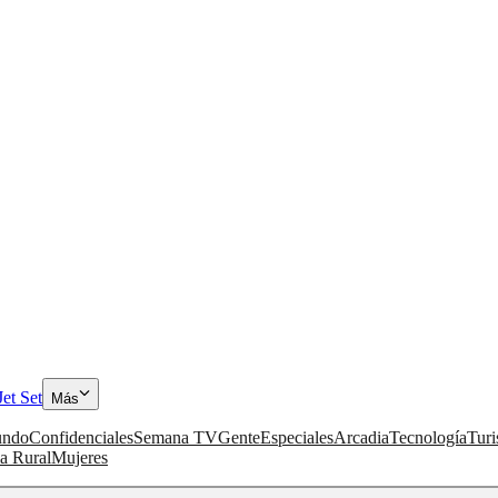
Jet Set
Más
ndo
Confidenciales
Semana TV
Gente
Especiales
Arcadia
Tecnología
Tur
a Rural
Mujeres