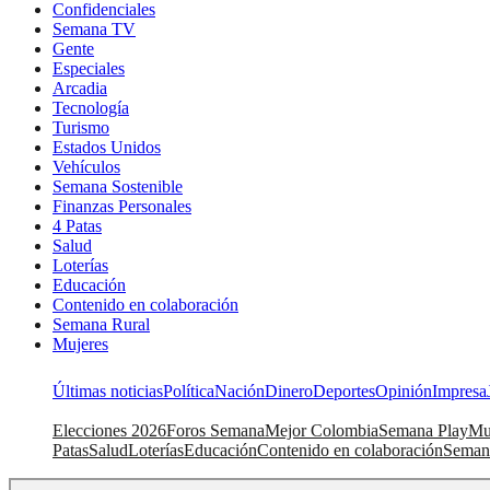
Confidenciales
Semana TV
Gente
Especiales
Arcadia
Tecnología
Turismo
Estados Unidos
Vehículos
Semana Sostenible
Finanzas Personales
4 Patas
Salud
Loterías
Educación
Contenido en colaboración
Semana Rural
Mujeres
Últimas noticias
Política
Nación
Dinero
Deportes
Opinión
Impresa
Elecciones 2026
Foros Semana
Mejor Colombia
Semana Play
Mu
Patas
Salud
Loterías
Educación
Contenido en colaboración
Seman