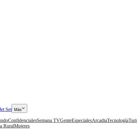
Jet Set
Más
ndo
Confidenciales
Semana TV
Gente
Especiales
Arcadia
Tecnología
Tur
a Rural
Mujeres