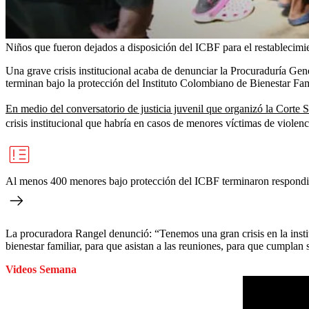
Niños que fueron dejados a disposición del ICBF para el restablecimi
Una grave crisis institucional acaba de denunciar la Procuraduría Gen
terminan bajo la protección del Instituto Colombiano de Bienestar Fa
En medio del conversatorio de justicia juvenil que organizó la Corte S
crisis institucional que habría en casos de menores víctimas de viole
Al menos 400 menores bajo protección del ICBF terminaron respondien
La procuradora Rangel denunció: “Tenemos una gran crisis en la insti
bienestar familiar, para que asistan a las reuniones, para que cumplan
Videos Semana