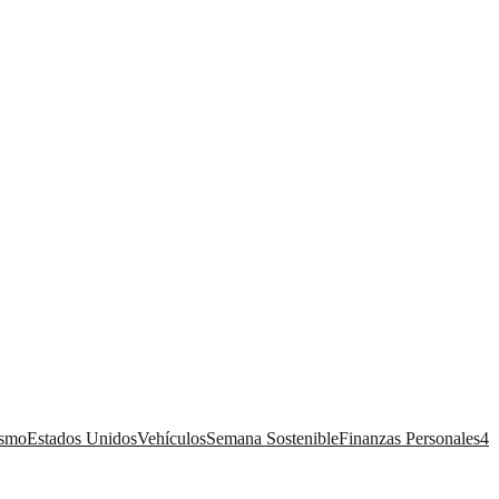
ismo
Estados Unidos
Vehículos
Semana Sostenible
Finanzas Personales
4