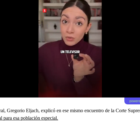
powere
neral, Gregorio Eljach, explicó en ese mismo encuentro de la Corte Sup
l para esa población especial.