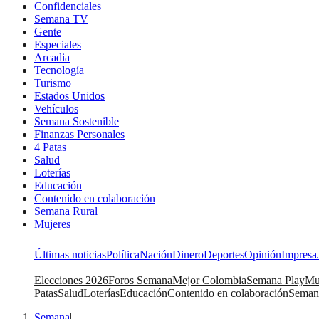
Confidenciales
Semana TV
Gente
Especiales
Arcadia
Tecnología
Turismo
Estados Unidos
Vehículos
Semana Sostenible
Finanzas Personales
4 Patas
Salud
Loterías
Educación
Contenido en colaboración
Semana Rural
Mujeres
Últimas noticias
Política
Nación
Dinero
Deportes
Opinión
Impresa
Elecciones 2026
Foros Semana
Mejor Colombia
Semana Play
Mu
Patas
Salud
Loterías
Educación
Contenido en colaboración
Seman
Semana
|