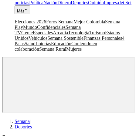
noticias
Política
Nación
Dinero
Deportes
Opinión
Impresa
Jet Set
Más
Elecciones 2026
Foros Semana
Mejor Colombia
Semana
Play
Mundo
Confidenciales
Semana
TV
Gente
Especiales
Arcadia
Tecnología
Turismo
Estados
Unidos
Vehículos
Semana Sostenible
Finanzas Personales
4
Patas
Salud
Loterías
Educación
Contenido en
colaboración
Semana Rural
Mujeres
Semana
|
Deportes