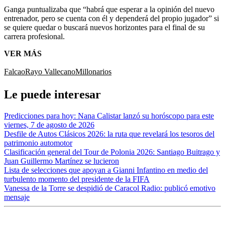
Ganga puntualizaba que “habrá que esperar a la opinión del nuevo
entrenador, pero se cuenta con él y dependerá del propio jugador” si
se quiere quedar o buscará nuevos horizontes para el final de su
carrera profesional.
VER MÁS
Falcao
Rayo Vallecano
Millonarios
Le puede interesar
Predicciones para hoy: Nana Calistar lanzó su horóscopo para este
viernes, 7 de agosto de 2026
Desfile de Autos Clásicos 2026: la ruta que revelará los tesoros del
patrimonio automotor
Clasificación general del Tour de Polonia 2026: Santiago Buitrago y
Juan Guillermo Martínez se lucieron
Lista de selecciones que apoyan a Gianni Infantino en medio del
turbulento momento del presidente de la FIFA
Vanessa de la Torre se despidió de Caracol Radio: publicó emotivo
mensaje