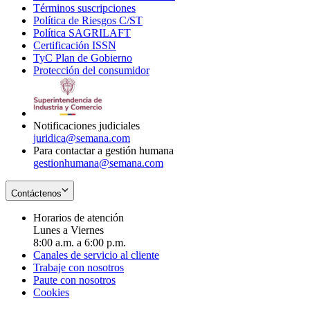
Términos suscripciones
new
Opens
in
Política de Riesgos C/ST
window
in
Opens
new
Política SAGRILAFT
Opens
new
in
window
Certificación ISSN
Opens
in
window
new
TyC Plan de Gobierno
in
new
Opens
window
Protección del consumidor
new
window
in
Opens
window
new
in
window
new
window
Notificaciones judiciales
juridica@semana.com
Para contactar a gestión humana
gestionhumana@semana.com
Contáctenos
Horarios de atención
Lunes a Viernes
8:00 a.m. a 6:00 p.m.
Canales de servicio al cliente
Trabaje con nosotros
Paute con nosotros
Cookies