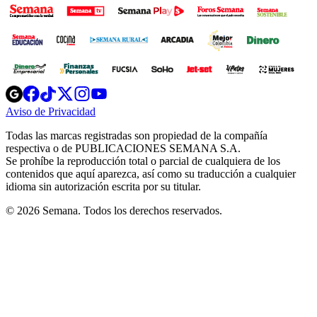
Opens
Opens
Opens
Opens
Opens
in
in
in
in
in
Aviso de Privacidad
Opens
new
new
new
new
new
in
window
window
window
window
window
Todas las marcas registradas son propiedad de la compañía
new
respectiva o de PUBLICACIONES SEMANA S.A.
window
Se prohíbe la reproducción total o parcial de cualquiera de los
contenidos que aquí aparezca, así como su traducción a cualquier
idioma sin autorización escrita por su titular.
© 2026 Semana. Todos los derechos reservados.