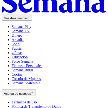
Nuestras marcas
Semana Play
Semana TV
Dinero
Arcadia
Soho
Opens
Fucsia
in
Opens
4 Patas
new
in
Educación
window
new
Foros Semana
window
Finanzas Personales
Semana Rural
Cocina
Círculo de Mujeres
Semana Sostenible
Acerca de nosotros
Términos de uso
Opens
Política de Tratamiento de Datos
in
Opens