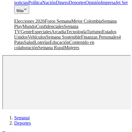
noticias
Política
Nación
Dinero
Deportes
Opinión
Impresa
Jet Set
Más
Elecciones 2026
Foros Semana
Mejor Colombia
Semana
Play
Mundo
Confidenciales
Semana
TV
Gente
Especiales
Arcadia
Tecnología
Turismo
Estados
Unidos
Vehículos
Semana Sostenible
Finanzas Personales
4
Patas
Salud
Loterías
Educación
Contenido en
colaboración
Semana Rural
Mujeres
Semana
|
Deportes