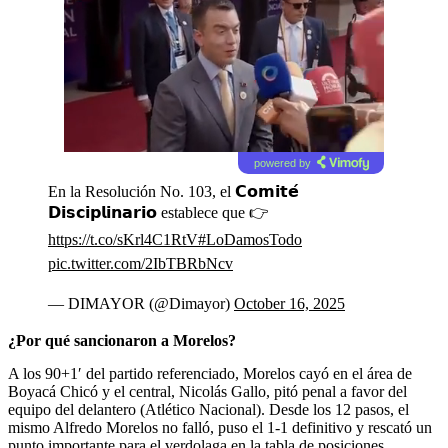
powered by
En la Resolución No. 103, el 𝗖𝗼𝗺𝗶𝘁𝗲́
𝗗𝗶𝘀𝗰𝗶𝗽𝗹𝗶𝗻𝗮𝗿𝗶𝗼 establece que 👉
https://t.co/sKrl4C1RtV
#LoDamosTodo
pic.twitter.com/2IbTBRbNcv
— DIMAYOR (@Dimayor)
October 16, 2025
¿Por qué sancionaron a Morelos?
A los 90+1′ del partido referenciado, Morelos cayó en el área de
Boyacá Chicó y el central, Nicolás Gallo, pitó penal a favor del
equipo del delantero (Atlético Nacional). Desde los 12 pasos, el
mismo Alfredo Morelos no falló, puso el 1-1 definitivo y rescató un
punto importante para el verdolaga en la tabla de posiciones.