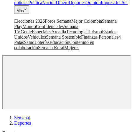
noticias
Política
Nación
Dinero
Deportes
Opinión
Impresa
Jet Set
Más
Elecciones 2026
Foros Semana
Mejor Colombia
Semana
Play
Mundo
Confidenciales
Semana
TV
Gente
Especiales
Arcadia
Tecnología
Turismo
Estados
Unidos
Vehículos
Semana Sostenible
Finanzas Personales
4
Patas
Salud
Loterías
Educación
Contenido en
colaboración
Semana Rural
Mujeres
Semana
|
Deportes