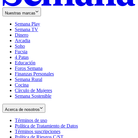
Nuestras marcas
Semana Play
Semana TV
Dinero
Arcadia
Soho
Opens
Fucsia
in
Opens
4 Patas
new
in
Educación
window
new
Foros Semana
window
Finanzas Personales
Semana Rural
Cocina
Círculo de Mujeres
Semana Sostenible
Acerca de nosotros
Términos de uso
Opens
Política de Tratamiento de Datos
in
Opens
Términos suscripciones
new
Opens
in
Política de Riesgos C/ST
window
in
Opens
new