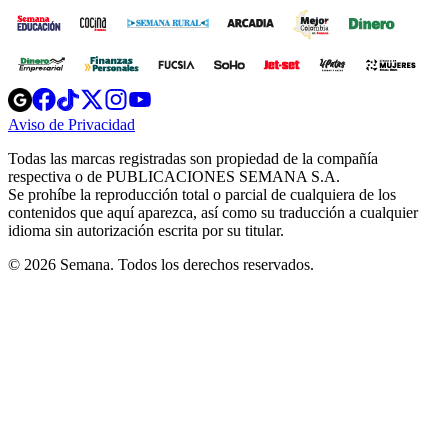
Opens
Opens
Opens
Opens
Opens
in
in
in
in
in
Aviso de Privacidad
Opens
new
new
new
new
new
in
window
window
window
window
window
Todas las marcas registradas son propiedad de la compañía
new
respectiva o de PUBLICACIONES SEMANA S.A.
window
Se prohíbe la reproducción total o parcial de cualquiera de los
contenidos que aquí aparezca, así como su traducción a cualquier
idioma sin autorización escrita por su titular.
© 2026 Semana. Todos los derechos reservados.