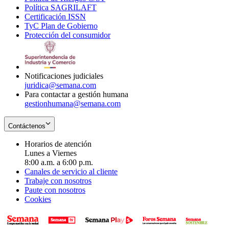
Política SAGRILAFT
Opens
new
in
window
Certificación ISSN
Opens
in
window
new
TyC Plan de Gobierno
in
new
Opens
window
Protección del consumidor
new
window
in
Opens
window
new
in
window
new
window
Notificaciones judiciales
juridica@semana.com
Para contactar a gestión humana
gestionhumana@semana.com
Contáctenos
Horarios de atención
Lunes a Viernes
8:00 a.m. a 6:00 p.m.
Canales de servicio al cliente
Trabaje con nosotros
Paute con nosotros
Cookies