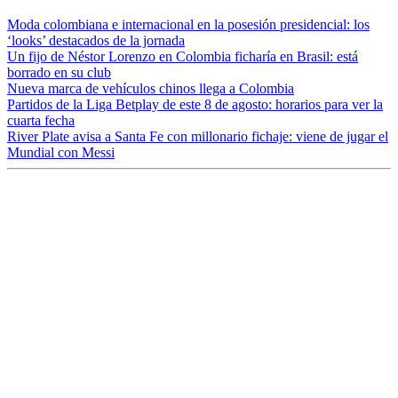
Moda colombiana e internacional en la posesión presidencial: los
‘looks’ destacados de la jornada
Un fijo de Néstor Lorenzo en Colombia ficharía en Brasil: está
borrado en su club
Nueva marca de vehículos chinos llega a Colombia
Partidos de la Liga Betplay de este 8 de agosto: horarios para ver la
cuarta fecha
River Plate avisa a Santa Fe con millonario fichaje: viene de jugar el
Mundial con Messi