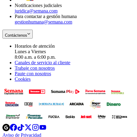
Notificaciones judiciales
juridica@semana.com
Para contactar a gestión humana
gestionhumana@semana.com
Contáctenos
Horarios de atención
Lunes a Viernes
8:00 a.m. a 6:00 p.m.
Canales de servicio al cliente
Trabaje con nosotros
Paute con nosotros
Cookies
Opens
Opens
Opens
Opens
Opens
in
in
in
in
in
Aviso de Privacidad
Opens