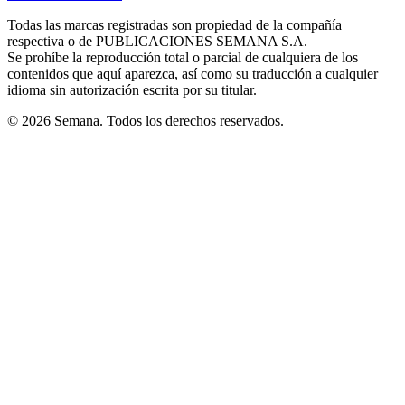
new
new
new
new
new
in
window
window
window
window
window
Todas las marcas registradas son propiedad de la compañía
new
respectiva o de PUBLICACIONES SEMANA S.A.
window
Se prohíbe la reproducción total o parcial de cualquiera de los
contenidos que aquí aparezca, así como su traducción a cualquier
idioma sin autorización escrita por su titular.
© 2026 Semana. Todos los derechos reservados.