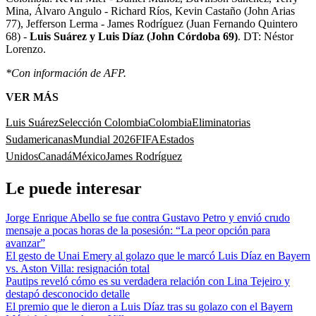
Mina, Álvaro Angulo - Richard Ríos, Kevin Castaño (John Arias
77), Jefferson Lerma - James Rodríguez (Juan Fernando Quintero
68) -
Luis Suárez y Luis Díaz (John Córdoba 69)
. DT: Néstor
Lorenzo.
*Con información de AFP.
VER MÁS
Luis Suárez
Selección Colombia
Colombia
Eliminatorias
Sudamericanas
Mundial 2026
FIFA
Estados
Unidos
Canadá
México
James Rodríguez
Le puede interesar
Jorge Enrique Abello se fue contra Gustavo Petro y envió crudo
mensaje a pocas horas de la posesión: “La peor opción para
avanzar”
El gesto de Unai Emery al golazo que le marcó Luis Díaz en Bayern
vs. Aston Villa: resignación total
Pautips reveló cómo es su verdadera relación con Lina Tejeiro y
destapó desconocido detalle
El premio que le dieron a Luis Díaz tras su golazo con el Bayern