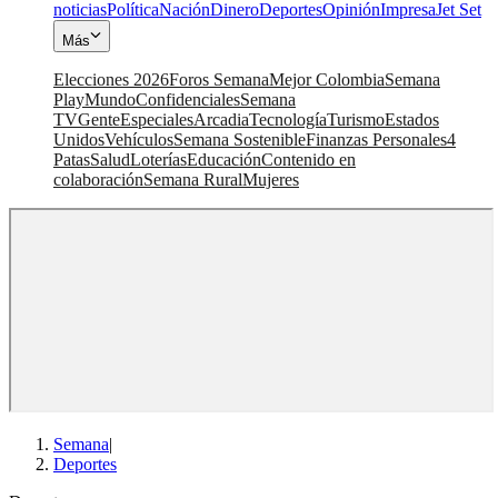
noticias
Política
Nación
Dinero
Deportes
Opinión
Impresa
Jet Set
Más
Elecciones 2026
Foros Semana
Mejor Colombia
Semana
Play
Mundo
Confidenciales
Semana
TV
Gente
Especiales
Arcadia
Tecnología
Turismo
Estados
Unidos
Vehículos
Semana Sostenible
Finanzas Personales
4
Patas
Salud
Loterías
Educación
Contenido en
colaboración
Semana Rural
Mujeres
Semana
|
Deportes