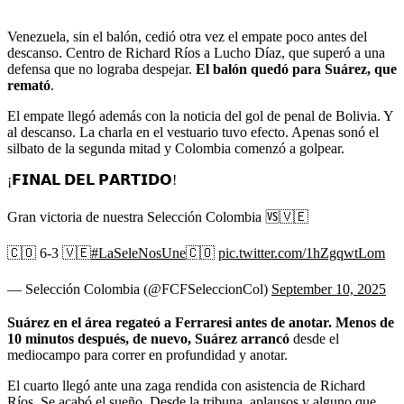
Venezuela, sin el balón, cedió otra vez el empate poco antes del
descanso. Centro de Richard Ríos a Lucho Díaz, que superó a una
defensa que no lograba despejar.
El balón quedó para Suárez, que
remató
.
El empate llegó además con la noticia del gol de penal de Bolivia. Y
al descanso. La charla en el vestuario tuvo efecto. Apenas sonó el
silbato de la segunda mitad y Colombia comenzó a golpear.
¡𝗙𝗜𝗡𝗔𝗟 𝗗𝗘𝗟 𝗣𝗔𝗥𝗧𝗜𝗗𝗢!
Gran victoria de nuestra Selección Colombia 🆚🇻🇪
🇨🇴 6-3 🇻🇪
#LaSeleNosUne
🇨🇴
pic.twitter.com/1hZgqwtLom
— Selección Colombia (@FCFSeleccionCol)
September 10, 2025
Suárez en el área regateó a Ferraresi antes de anotar. Menos de
10 minutos después, de nuevo, Suárez arrancó
desde el
mediocampo para correr en profundidad y anotar.
El cuarto llegó ante una zaga rendida con asistencia de Richard
Ríos. Se acabó el sueño. Desde la tribuna, aplausos y alguno que