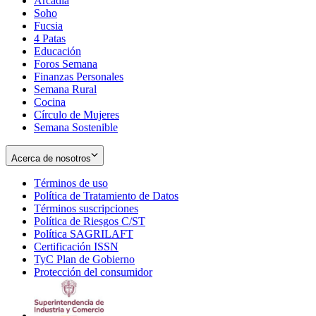
Arcadia
Soho
Opens
Fucsia
in
Opens
4 Patas
new
in
Educación
window
new
Foros Semana
window
Finanzas Personales
Semana Rural
Cocina
Círculo de Mujeres
Semana Sostenible
Acerca de nosotros
Términos de uso
Opens
Política de Tratamiento de Datos
in
Opens
Términos suscripciones
new
Opens
in
Política de Riesgos C/ST
window
in
Opens
new
Política SAGRILAFT
Opens
new
in
window
Certificación ISSN
Opens
in
window
new
TyC Plan de Gobierno
in
new
Opens
window
Protección del consumidor
new
window
in
Opens
window
new
in
window
new
window