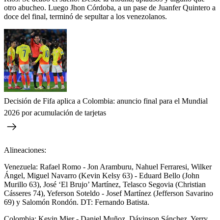
otro abucheo. Luego Jhon Córdoba, a un pase de Juanfer Quintero a
doce del final, terminó de sepultar a los venezolanos.
Decisión de Fifa aplica a Colombia: anuncio final para el Mundial
2026 por acumulación de tarjetas
Alineaciones:
Venezuela: Rafael Romo - Jon Aramburu, Nahuel Ferraresi, Wilker
Ángel, Miguel Navarro (Kevin Kelsy 63) - Eduard Bello (John
Murillo 63), José ‘El Brujo’ Martínez, Telasco Segovia (Christian
Cásseres 74), Yeferson Soteldo - Josef Martínez (Jefferson Savarino
69) y Salomón Rondón. DT: Fernando Batista.
Colombia: Kevin Mier - Daniel Muñoz, Dávinson Sánchez, Yerry