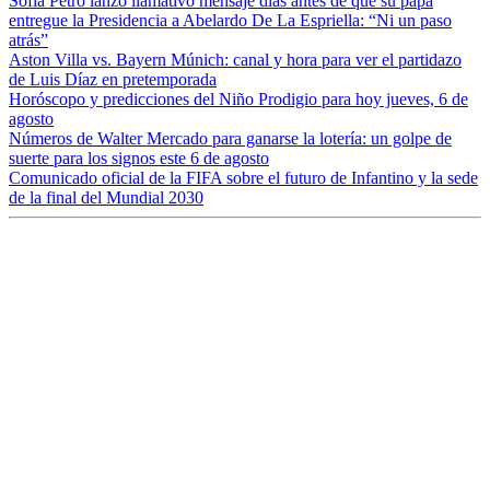
Sofía Petro lanzó llamativo mensaje días antes de que su papá
entregue la Presidencia a Abelardo De La Espriella: “Ni un paso
atrás”
Aston Villa vs. Bayern Múnich: canal y hora para ver el partidazo
de Luis Díaz en pretemporada
Horóscopo y predicciones del Niño Prodigio para hoy jueves, 6 de
agosto
Números de Walter Mercado para ganarse la lotería: un golpe de
suerte para los signos este 6 de agosto
Comunicado oficial de la FIFA sobre el futuro de Infantino y la sede
de la final del Mundial 2030