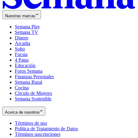
Nuestras marcas
Semana Play
Semana TV
Dinero
Arcadia
Soho
Opens
Fucsia
in
Opens
4 Patas
new
in
Educación
window
new
Foros Semana
window
Finanzas Personales
Semana Rural
Cocina
Círculo de Mujeres
Semana Sostenible
Acerca de nosotros
Términos de uso
Opens
Política de Tratamiento de Datos
in
Opens
Términos suscripciones
new
Opens
in