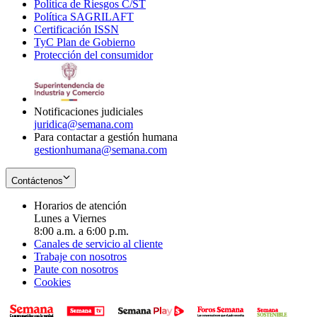
Política de Riesgos C/ST
window
in
Opens
new
Política SAGRILAFT
Opens
new
in
window
Certificación ISSN
Opens
in
window
new
TyC Plan de Gobierno
in
new
Opens
window
Protección del consumidor
new
window
in
Opens
window
new
in
window
new
window
Notificaciones judiciales
juridica@semana.com
Para contactar a gestión humana
gestionhumana@semana.com
Contáctenos
Horarios de atención
Lunes a Viernes
8:00 a.m. a 6:00 p.m.
Canales de servicio al cliente
Trabaje con nosotros
Paute con nosotros
Cookies