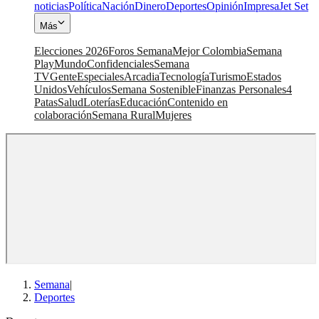
noticias
Política
Nación
Dinero
Deportes
Opinión
Impresa
Jet Set
Más
Elecciones 2026
Foros Semana
Mejor Colombia
Semana
Play
Mundo
Confidenciales
Semana
TV
Gente
Especiales
Arcadia
Tecnología
Turismo
Estados
Unidos
Vehículos
Semana Sostenible
Finanzas Personales
4
Patas
Salud
Loterías
Educación
Contenido en
colaboración
Semana Rural
Mujeres
Semana
|
Deportes