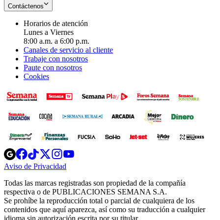
Contáctenos
Horarios de atención
Lunes a Viernes
8:00 a.m. a 6:00 p.m.
Canales de servicio al cliente
Trabaje con nosotros
Paute con nosotros
Cookies
Opens
Opens
Opens
Opens
Opens
in
in
in
in
in
Aviso de Privacidad
Opens
new
new
new
new
new
in
window
window
window
window
window
Todas las marcas registradas son propiedad de la compañía
new
respectiva o de PUBLICACIONES SEMANA S.A.
window
Se prohíbe la reproducción total o parcial de cualquiera de los
contenidos que aquí aparezca, así como su traducción a cualquier
idioma sin autorización escrita por su titular.