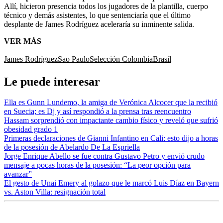
Allí, hicieron presencia todos los jugadores de la plantilla, cuerpo
técnico y demás asistentes, lo que sentenciaría que el último
desplante de James Rodríguez aceleraría su inminente salida.
VER MÁS
James Rodríguez
Sao Paulo
Selección Colombia
Brasil
Le puede interesar
Ella es Gunn Lundemo, la amiga de Verónica Alcocer que la recibió
en Suecia; es Dj y así respondió a la prensa tras reencuentro
Hassam sorprendió con impactante cambio físico y reveló que sufrió
obesidad grado 1
Primeras declaraciones de Gianni Infantino en Cali: esto dijo a horas
de la posesión de Abelardo De La Espriella
Jorge Enrique Abello se fue contra Gustavo Petro y envió crudo
mensaje a pocas horas de la posesión: “La peor opción para
avanzar”
El gesto de Unai Emery al golazo que le marcó Luis Díaz en Bayern
vs. Aston Villa: resignación total