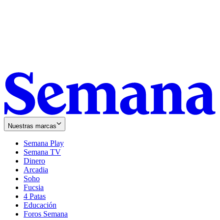
Nuestras marcas
Semana Play
Semana TV
Dinero
Arcadia
Soho
Opens
Fucsia
in
Opens
4 Patas
new
in
Educación
window
new
Foros Semana
window