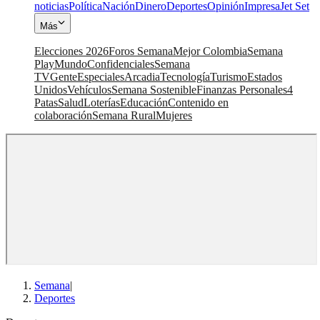
noticias
Política
Nación
Dinero
Deportes
Opinión
Impresa
Jet Set
Más
Elecciones 2026
Foros Semana
Mejor Colombia
Semana
Play
Mundo
Confidenciales
Semana
TV
Gente
Especiales
Arcadia
Tecnología
Turismo
Estados
Unidos
Vehículos
Semana Sostenible
Finanzas Personales
4
Patas
Salud
Loterías
Educación
Contenido en
colaboración
Semana Rural
Mujeres
Semana
|
Deportes