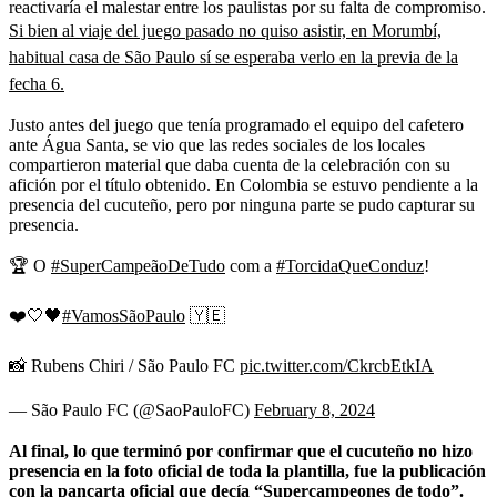
reactivaría el malestar entre los paulistas por su falta de compromiso.
Si bien al viaje del juego pasado no quiso asistir, en Morumbí,
habitual casa de São Paulo sí se esperaba verlo en la previa de la
fecha 6.
Justo antes del juego que tenía programado el equipo del cafetero
ante Água Santa, se vio que las redes sociales de los locales
compartieron material que daba cuenta de la celebración con su
afición por el título obtenido. En Colombia se estuvo pendiente a la
presencia del cucuteño, pero por ninguna parte se pudo capturar su
presencia.
🏆 O
#SuperCampeãoDeTudo
com a
#TorcidaQueConduz
!
❤️🤍🖤
#VamosSãoPaulo
🇾🇪
📸 Rubens Chiri / São Paulo FC
pic.twitter.com/CkrcbEtkIA
— São Paulo FC (@SaoPauloFC)
February 8, 2024
Al final, lo que terminó por confirmar que el cucuteño no hizo
presencia en la foto oficial de toda la plantilla, fue la publicación
con la pancarta oficial que decía “Supercampeones de todo”.