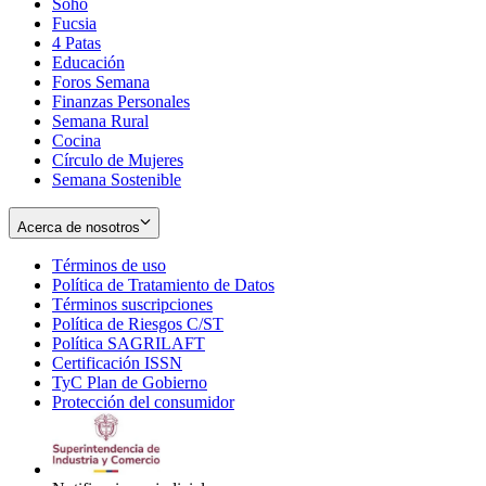
Soho
Opens
Fucsia
in
Opens
4 Patas
new
in
Educación
window
new
Foros Semana
window
Finanzas Personales
Semana Rural
Cocina
Círculo de Mujeres
Semana Sostenible
Acerca de nosotros
Términos de uso
Opens
Política de Tratamiento de Datos
in
Opens
Términos suscripciones
new
Opens
in
Política de Riesgos C/ST
window
in
Opens
new
Política SAGRILAFT
Opens
new
in
window
Certificación ISSN
Opens
in
window
new
TyC Plan de Gobierno
in
new
Opens
window
Protección del consumidor
new
window
in
Opens
window
new
in
window
new
window