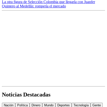
La otra figura de Selección Colombia que llegaría con Juanfer
Quintero al Medellín: rompería el mercado
Noticias Destacadas
Nación
Política
Dinero
Mundo
Deportes
Tecnología
Gente