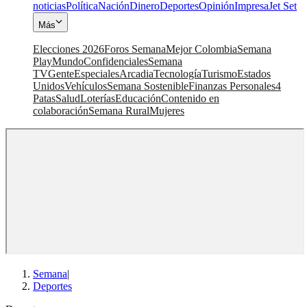
noticias
Política
Nación
Dinero
Deportes
Opinión
Impresa
Jet Set
Más
Elecciones 2026
Foros Semana
Mejor Colombia
Semana
Play
Mundo
Confidenciales
Semana
TV
Gente
Especiales
Arcadia
Tecnología
Turismo
Estados
Unidos
Vehículos
Semana Sostenible
Finanzas Personales
4
Patas
Salud
Loterías
Educación
Contenido en
colaboración
Semana Rural
Mujeres
Semana
|
Deportes