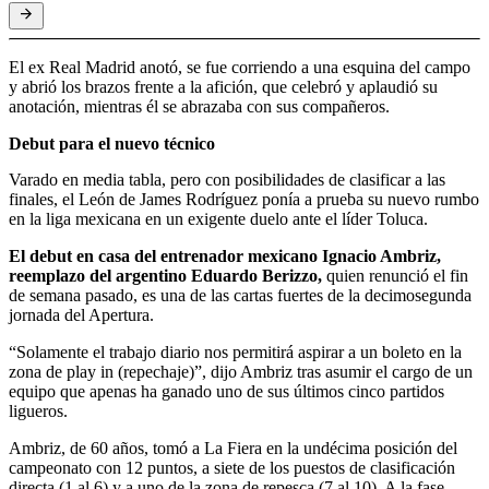
El ex Real Madrid anotó, se fue corriendo a una esquina del campo
y abrió los brazos frente a la afición, que celebró y aplaudió su
anotación, mientras él se abrazaba con sus compañeros.
Debut para el nuevo técnico
Varado en media tabla, pero con posibilidades de clasificar a las
finales, el León de James Rodríguez ponía a prueba su nuevo rumbo
en la liga mexicana en un exigente duelo ante el líder Toluca.
El debut en casa del entrenador mexicano Ignacio Ambriz,
reemplazo del argentino Eduardo Berizzo,
quien renunció el fin
de semana pasado, es una de las cartas fuertes de la decimosegunda
jornada del Apertura.
“Solamente el trabajo diario nos permitirá aspirar a un boleto en la
zona de play in (repechaje)”, dijo Ambriz tras asumir el cargo de un
equipo que apenas ha ganado uno de sus últimos cinco partidos
ligueros.
Ambriz, de 60 años, tomó a La Fiera en la undécima posición del
campeonato con 12 puntos, a siete de los puestos de clasificación
directa (1 al 6) y a uno de la zona de repesca (7 al 10). A la fase