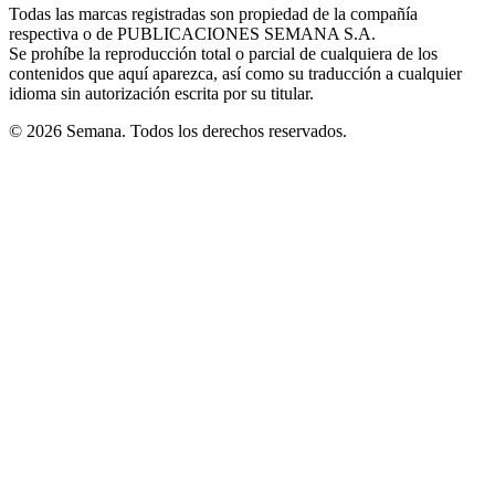
window
window
window
window
window
Todas las marcas registradas son propiedad de la compañía
new
respectiva o de PUBLICACIONES SEMANA S.A.
window
Se prohíbe la reproducción total o parcial de cualquiera de los
contenidos que aquí aparezca, así como su traducción a cualquier
idioma sin autorización escrita por su titular.
© 2026 Semana. Todos los derechos reservados.