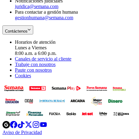
Notificaciones judiciales
juridica@semana.com
Para contactar a gestión humana
gestionhumana@semana.com
Contáctenos
Horarios de atención
Lunes a Viernes
8:00 a.m. a 6:00 p.m.
Canales de servicio al cliente
Trabaje con nosotros
Paute con nosotros
Cookies
Opens
Opens
Opens
Opens
Opens
in
in
in
in
in
Aviso de Privacidad
Opens
new
new
new
new
new
in