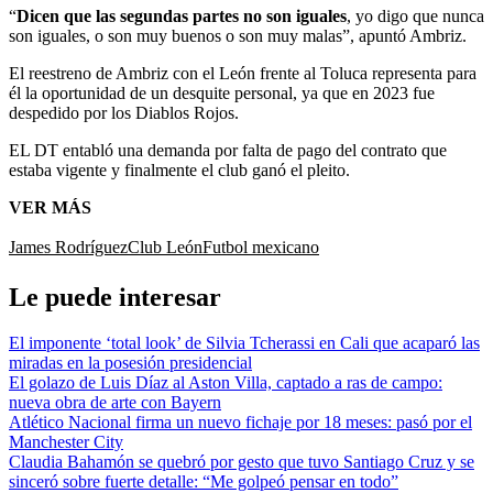
“
Dicen que las segundas partes no son iguales
, yo digo que nunca
son iguales, o son muy buenos o son muy malas”, apuntó Ambriz.
El reestreno de Ambriz con el León frente al Toluca representa para
él la oportunidad de un desquite personal, ya que en 2023 fue
despedido por los Diablos Rojos.
EL DT entabló una demanda por falta de pago del contrato que
estaba vigente y finalmente el club ganó el pleito.
VER MÁS
James Rodríguez
Club León
Futbol mexicano
Le puede interesar
El imponente ‘total look’ de Silvia Tcherassi en Cali que acaparó las
miradas en la posesión presidencial
El golazo de Luis Díaz al Aston Villa, captado a ras de campo:
nueva obra de arte con Bayern
Atlético Nacional firma un nuevo fichaje por 18 meses: pasó por el
Manchester City
Claudia Bahamón se quebró por gesto que tuvo Santiago Cruz y se
sinceró sobre fuerte detalle: “Me golpeó pensar en todo”