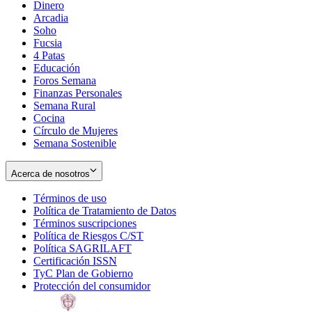
Dinero
Arcadia
Soho
Opens
Fucsia
in
Opens
4 Patas
new
in
Educación
window
new
Foros Semana
window
Finanzas Personales
Semana Rural
Cocina
Círculo de Mujeres
Semana Sostenible
Acerca de nosotros
Términos de uso
Opens
Política de Tratamiento de Datos
in
Opens
Términos suscripciones
new
Opens
in
Política de Riesgos C/ST
window
in
Opens
new
Política SAGRILAFT
Opens
new
in
window
Certificación ISSN
Opens
in
window
new
TyC Plan de Gobierno
in
new
Opens
window
Protección del consumidor
new
window
in
Opens
window
new
in
window
new