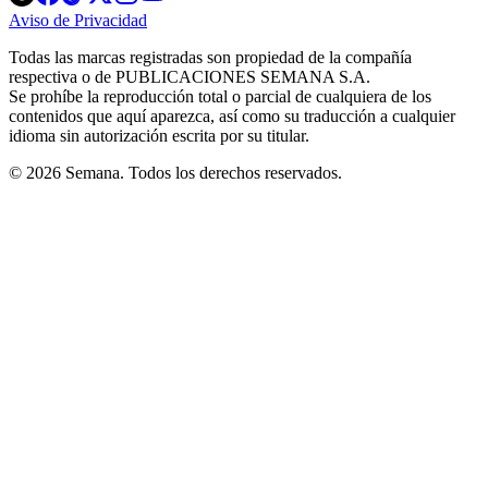
in
in
in
in
in
Aviso de Privacidad
Opens
new
new
new
new
new
in
window
window
window
window
window
Todas las marcas registradas son propiedad de la compañía
new
respectiva o de PUBLICACIONES SEMANA S.A.
window
Se prohíbe la reproducción total o parcial de cualquiera de los
contenidos que aquí aparezca, así como su traducción a cualquier
idioma sin autorización escrita por su titular.
© 2026 Semana. Todos los derechos reservados.