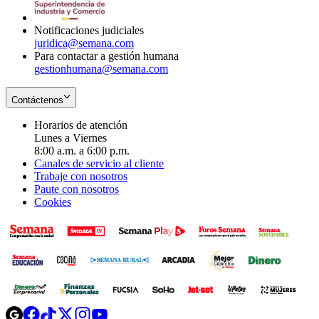
window
Notificaciones judiciales
juridica@semana.com
Para contactar a gestión humana
gestionhumana@semana.com
Contáctenos
Horarios de atención
Lunes a Viernes
8:00 a.m. a 6:00 p.m.
Canales de servicio al cliente
Trabaje con nosotros
Paute con nosotros
Cookies
Opens
Opens
Opens
Opens
Opens