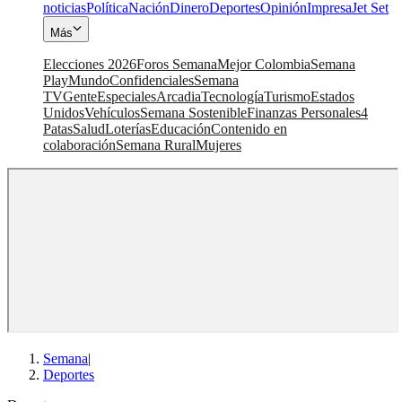
noticias
Política
Nación
Dinero
Deportes
Opinión
Impresa
Jet Set
Más
Elecciones 2026
Foros Semana
Mejor Colombia
Semana
Play
Mundo
Confidenciales
Semana
TV
Gente
Especiales
Arcadia
Tecnología
Turismo
Estados
Unidos
Vehículos
Semana Sostenible
Finanzas Personales
4
Patas
Salud
Loterías
Educación
Contenido en
colaboración
Semana Rural
Mujeres
Semana
|
Deportes