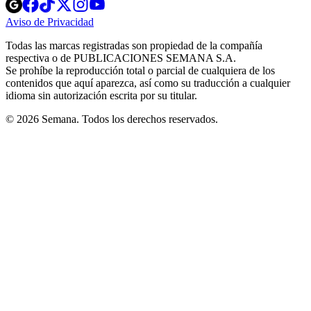
Opens
Opens
Opens
Opens
Opens
in
in
in
in
in
Aviso de Privacidad
Opens
new
new
new
new
new
in
window
window
window
window
window
Todas las marcas registradas son propiedad de la compañía
new
respectiva o de PUBLICACIONES SEMANA S.A.
window
Se prohíbe la reproducción total o parcial de cualquiera de los
contenidos que aquí aparezca, así como su traducción a cualquier
idioma sin autorización escrita por su titular.
© 2026 Semana. Todos los derechos reservados.