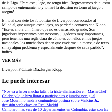
de la Liga. “Para este juego, no tengo idea. Regresaremos de nuestro
campo de entrenamiento y tomaré la decisión en torno al juego”,
aseguró.
En total son siete los futbolistas de Liverpool convocados al
Mundial, que aunque estén lejos, no perderán contacto con Klopp.
“Ese es ahora un número que no es demasiado grande. Son
jugadores importantes para nosotros, jugadores muy importantes,
pero tenemos una regla clara de cómo es con ellos en los juegos
nacionales: los muchachos tienen que enviarme un mensaje de texto
si hay algún problema y especialmente después de cada partido”,
indicó.
VER MÁS
Liverpool F.C.
Luis Díaz
Jurgen Klopp
Le puede interesar
“Nos va a hacer mucha falta”: la triste eliminación en ‘MasterChef
Celebrity’ que hizo llorar a participantes y jurados por igual
José Mourinho tendría contundente postura sobre Vinícius Jr.:
decisión sería clave en Real Madrid
Cambiaron las vías de 10 departamentos en Colombia: estas son las