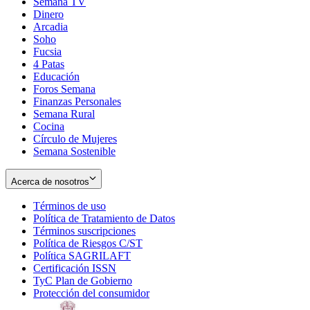
Semana TV
Dinero
Arcadia
Soho
Opens
Fucsia
in
Opens
4 Patas
new
in
Educación
window
new
Foros Semana
window
Finanzas Personales
Semana Rural
Cocina
Círculo de Mujeres
Semana Sostenible
Acerca de nosotros
Términos de uso
Opens
Política de Tratamiento de Datos
in
Opens
Términos suscripciones
new
Opens
in
Política de Riesgos C/ST
window
in
Opens
new
Política SAGRILAFT
Opens
new
in
window
Certificación ISSN
Opens
in
window
new
TyC Plan de Gobierno
in
new
Opens
window
Protección del consumidor
new
window
in
Opens
window
new
in