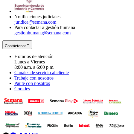
window
new
window
Notificaciones judiciales
juridica@semana.com
Para contactar a gestión humana
gestionhumana@semana.com
Contáctenos
Horarios de atención
Lunes a Viernes
8:00 a.m. a 6:00 p.m.
Canales de servicio al cliente
Trabaje con nosotros
Paute con nosotros
Cookies