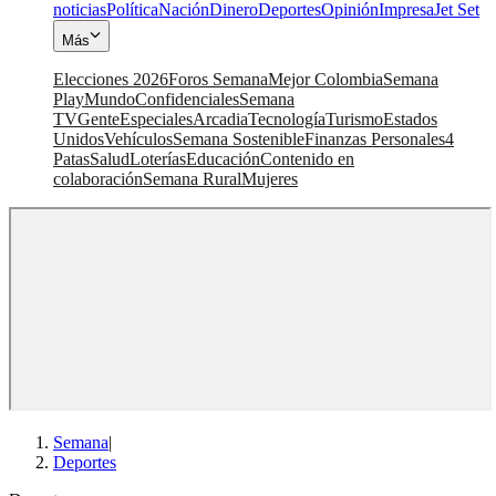
noticias
Política
Nación
Dinero
Deportes
Opinión
Impresa
Jet Set
Más
Elecciones 2026
Foros Semana
Mejor Colombia
Semana
Play
Mundo
Confidenciales
Semana
TV
Gente
Especiales
Arcadia
Tecnología
Turismo
Estados
Unidos
Vehículos
Semana Sostenible
Finanzas Personales
4
Patas
Salud
Loterías
Educación
Contenido en
colaboración
Semana Rural
Mujeres
Semana
|
Deportes