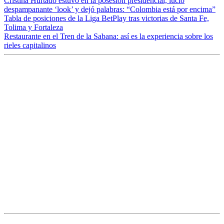
Cristina Hurtado estuvo en la posesión presidencial, lució
despampanante ‘look’ y dejó palabras: “Colombia está por encima”
Tabla de posiciones de la Liga BetPlay tras victorias de Santa Fe,
Tolima y Fortaleza
Restaurante en el Tren de la Sabana: así es la experiencia sobre los
rieles capitalinos