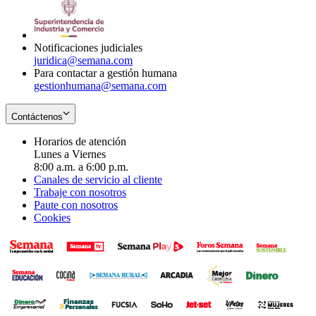
window
new
in
window
new
window
Notificaciones judiciales
juridica@semana.com
Para contactar a gestión humana
gestionhumana@semana.com
Contáctenos
Horarios de atención
Lunes a Viernes
8:00 a.m. a 6:00 p.m.
Canales de servicio al cliente
Trabaje con nosotros
Paute con nosotros
Cookies