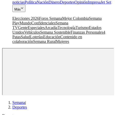
noticias
Política
Nación
Dinero
Deportes
Opinión
Impresa
Jet Set
Más
Elecciones 2026
Foros Semana
Mejor Colombia
Semana
Play
Mundo
Confidenciales
Semana
TV
Gente
Especiales
Arcadia
Tecnología
Turismo
Estados
Unidos
Vehículos
Semana Sostenible
Finanzas Personales
4
Patas
Salud
Loterías
Educación
Contenido en
colaboración
Semana Rural
Mujeres
Semana
|
Deportes