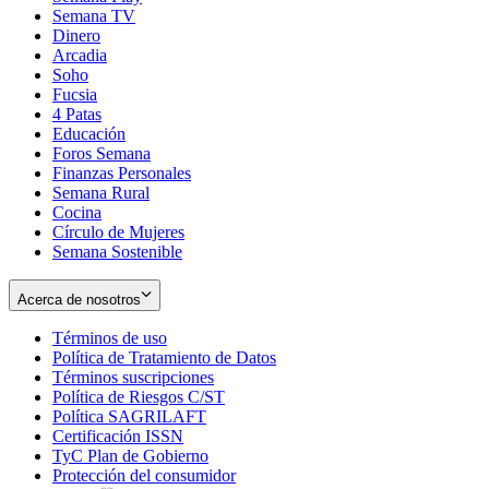
Semana TV
Dinero
Arcadia
Soho
Opens
Fucsia
in
Opens
4 Patas
new
in
Educación
window
new
Foros Semana
window
Finanzas Personales
Semana Rural
Cocina
Círculo de Mujeres
Semana Sostenible
Acerca de nosotros
Términos de uso
Opens
Política de Tratamiento de Datos
in
Opens
Términos suscripciones
new
Opens
in
Política de Riesgos C/ST
window
in
Opens
new
Política SAGRILAFT
Opens
new
in
window
Certificación ISSN
Opens
in
window
new
TyC Plan de Gobierno
in
new
Opens
window
Protección del consumidor
new
window
in
Opens