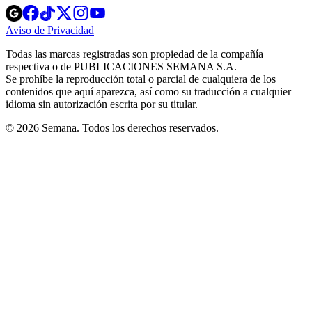
Opens
Opens
Opens
Opens
Opens
in
in
in
in
in
Aviso de Privacidad
Opens
new
new
new
new
new
in
window
window
window
window
window
Todas las marcas registradas son propiedad de la compañía
new
respectiva o de PUBLICACIONES SEMANA S.A.
window
Se prohíbe la reproducción total o parcial de cualquiera de los
contenidos que aquí aparezca, así como su traducción a cualquier
idioma sin autorización escrita por su titular.
© 2026 Semana. Todos los derechos reservados.