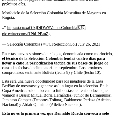
próximos días.
Morfociclo de la Selección Colombia Masculina de Mayores en
Bogotá.
🔗
https://t.co/xaOJxjDiDW
#VamosColombia
🇨🇴
pic.twitter.com/f1PhLPBmZg
— Selección Colombia (@FCFSeleccionCol)
July 26, 2021
En estas nuevas sesiones de trabajos, denominada como morfociclo,
el técnico de la Selección Colombia tendrá cuatro días para
llevar a cabo la periodización táctica de sus bases de juego
de
cara a las fechas de eliminatoria en septiembre. Los próximos
compromisos serán ante Bolivia (fecha 9) y Chile (fecha 10).
Esta será una nueva oportunidad para los jugadores de la Liga
BetPlay de mostrarse y ganarse así un lugar en la selección. En la
Copa América, solo hubo cuatro futbolistas del rentado local que
viajaron a Brasil: Miguel Borja Hernández (Junior de Barranquilla),
Jaminton Campaz (Deportes Tolima), Baldomero Perlaza (Atlético
Nacional) y Aldair Quintana (Atlético Nacional).
Esta no es la primera vez que Reinaldo Rueda convoca a solo