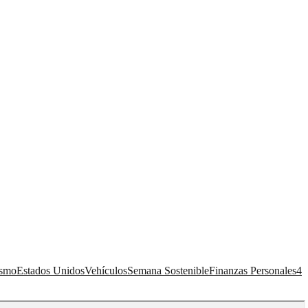
ismo
Estados Unidos
Vehículos
Semana Sostenible
Finanzas Personales
4