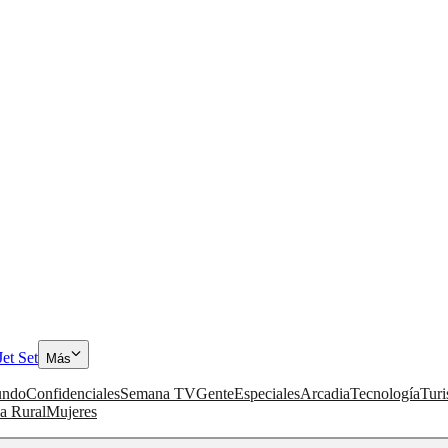
Jet Set
Más
ndo
Confidenciales
Semana TV
Gente
Especiales
Arcadia
Tecnología
Tur
a Rural
Mujeres