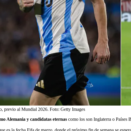
o, previo al Mundial 2026.
Foto:
Getty Images
omo Alemania y candidatas eternas
como los son Inglaterra o Países 
que es la fecha Fifa de marzo
, donde el próximo fin de semana se espe