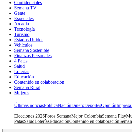
Confidenciales
Semana TV
Gente
Especiales
Arcadia
Tecnología
Turismo
Estados Unidos
Vehículos
Semana Sostenible
Finanzas Personales
4 Patas
Salud
Loterías
Educación
Contenido en colaboración
Semana Rural
Mujeres
Últimas noticias
Política
Nación
Dinero
Deportes
Opinión
Impresa
Elecciones 2026
Foros Semana
Mejor Colombia
Semana Play
Mu
Patas
Salud
Loterías
Educación
Contenido en colaboración
Seman