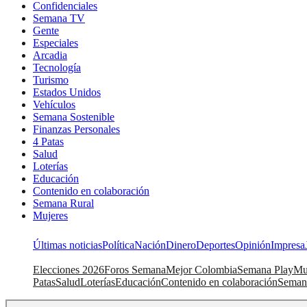
Confidenciales
Semana TV
Gente
Especiales
Arcadia
Tecnología
Turismo
Estados Unidos
Vehículos
Semana Sostenible
Finanzas Personales
4 Patas
Salud
Loterías
Educación
Contenido en colaboración
Semana Rural
Mujeres
Últimas noticias
Política
Nación
Dinero
Deportes
Opinión
Impresa
Elecciones 2026
Foros Semana
Mejor Colombia
Semana Play
Mu
Patas
Salud
Loterías
Educación
Contenido en colaboración
Seman