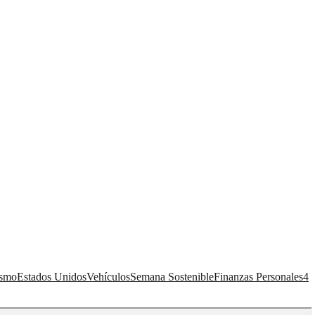
ismo
Estados Unidos
Vehículos
Semana Sostenible
Finanzas Personales
4