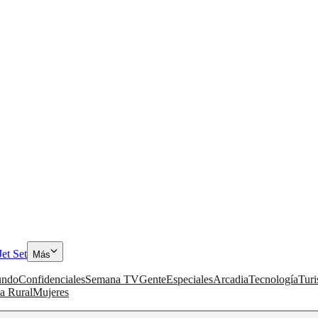
Jet Set
Más
ndo
Confidenciales
Semana TV
Gente
Especiales
Arcadia
Tecnología
Tur
a Rural
Mujeres