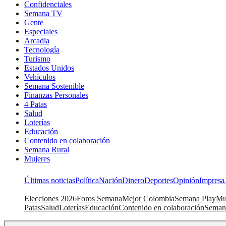
Confidenciales
Semana TV
Gente
Especiales
Arcadia
Tecnología
Turismo
Estados Unidos
Vehículos
Semana Sostenible
Finanzas Personales
4 Patas
Salud
Loterías
Educación
Contenido en colaboración
Semana Rural
Mujeres
Últimas noticias
Política
Nación
Dinero
Deportes
Opinión
Impresa
Elecciones 2026
Foros Semana
Mejor Colombia
Semana Play
Mu
Patas
Salud
Loterías
Educación
Contenido en colaboración
Seman