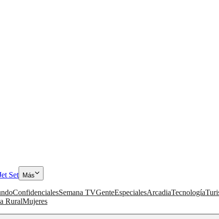
Jet Set
Más
ndo
Confidenciales
Semana TV
Gente
Especiales
Arcadia
Tecnología
Tur
a Rural
Mujeres