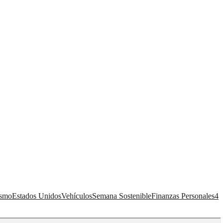
ismo
Estados Unidos
Vehículos
Semana Sostenible
Finanzas Personales
4