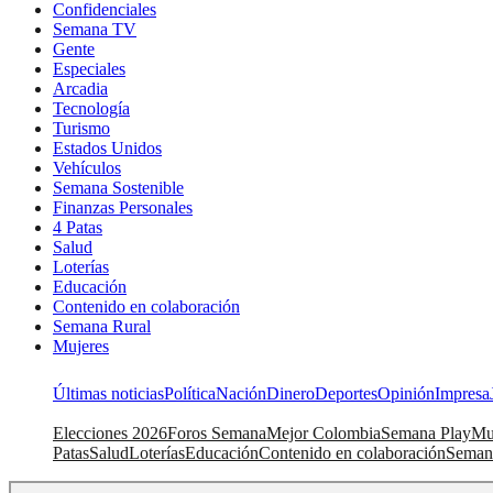
Confidenciales
Semana TV
Gente
Especiales
Arcadia
Tecnología
Turismo
Estados Unidos
Vehículos
Semana Sostenible
Finanzas Personales
4 Patas
Salud
Loterías
Educación
Contenido en colaboración
Semana Rural
Mujeres
Últimas noticias
Política
Nación
Dinero
Deportes
Opinión
Impresa
Elecciones 2026
Foros Semana
Mejor Colombia
Semana Play
Mu
Patas
Salud
Loterías
Educación
Contenido en colaboración
Seman