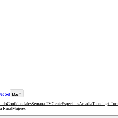
Jet Set
Más
ndo
Confidenciales
Semana TV
Gente
Especiales
Arcadia
Tecnología
Tur
a Rural
Mujeres