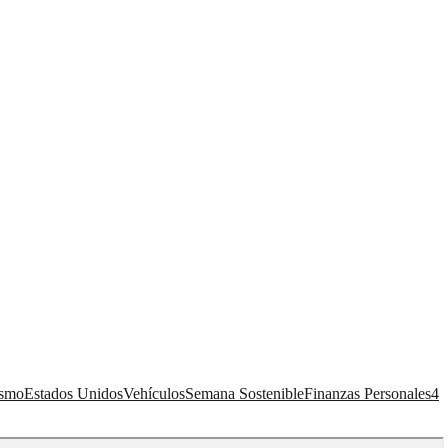
ismo
Estados Unidos
Vehículos
Semana Sostenible
Finanzas Personales
4