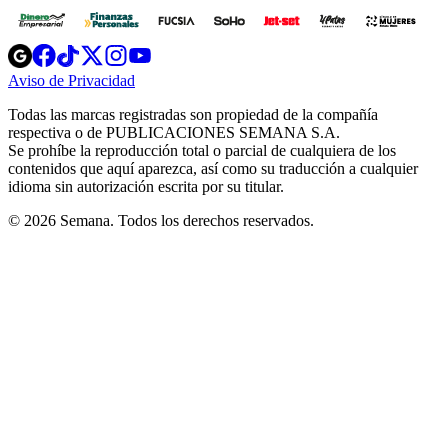
Opens
Opens
Opens
Opens
Opens
in
in
in
in
in
Aviso de Privacidad
Opens
new
new
new
new
new
in
window
window
window
window
window
Todas las marcas registradas son propiedad de la compañía
new
respectiva o de PUBLICACIONES SEMANA S.A.
window
Se prohíbe la reproducción total o parcial de cualquiera de los
contenidos que aquí aparezca, así como su traducción a cualquier
idioma sin autorización escrita por su titular.
© 2026 Semana. Todos los derechos reservados.