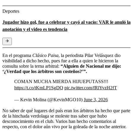
Deportes
Jugador hizo gol, fue a celebrar y cayó al vacío: VAR le anuló la
anotación y el video es tendencia
En el programa
Clásico Paisa
, la periodista Pilar Velásquez dio
visibilidad a dicho hecho, pues fue a ella a quien le hicieron la
consulta sobre la terna arbitral:
“Alguien de Nacional me dijo:
‘¿Verdad que los árbitros son costeños?’”.
COMAN MUCHA MIERDA HIJUEPUTASS!!!
https://t.co/tKmLP1SgDQ
pic.twitter.com/fRlYvzH2fT
— Kevin Molina (@KevinMGO10)
June 3, 2026
No saber de qué lugares del país eran los árbitros ha hecho que parte
de la hinchada verdolaga se moleste tras saber que hubo
desconocimiento en el club. Varios han hecho comentarios al
respecto, con el dolor aún vivo por la goleada de la noche anterior.