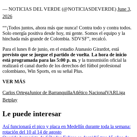
— NOTICIAS DEL VERDE (@NOTICIASDEVERDE)
June 3,
2026
““¡Todos juntos, ahora más que nunca! Contra todo y contra todos.
Solo energía positiva desde hoy, mi gente. Somos el equipo y la
hinchada más grande de Colombia. SDVSF”, recalcó.
Para el lunes 8 de junio, en el estadio Atanasio Girardot, está
previsto que se juegue el partido de vuelta
.
La hora de inicio
está programada para las 5:00 p. m.
y la transmisión oficial la
realizará el canal dueño de los derechos del fútbol profesional
colombiano, Win Sports, en su señal Plus.
VER MÁS
Carlos Ortega
Junior de Barranquilla
Atlético Nacional
VAR
Liga
Betplay
Le puede interesar
Así funcionará el pico y placa en Medellín durante toda la semana:
rotación del 10 al 14 de agosto