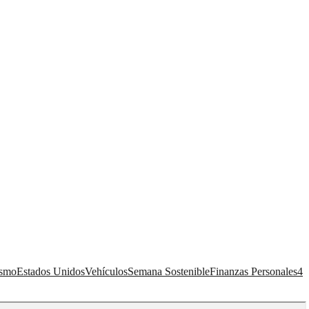
ismo
Estados Unidos
Vehículos
Semana Sostenible
Finanzas Personales
4