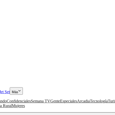
Jet Set
Más
ndo
Confidenciales
Semana TV
Gente
Especiales
Arcadia
Tecnología
Tur
a Rural
Mujeres