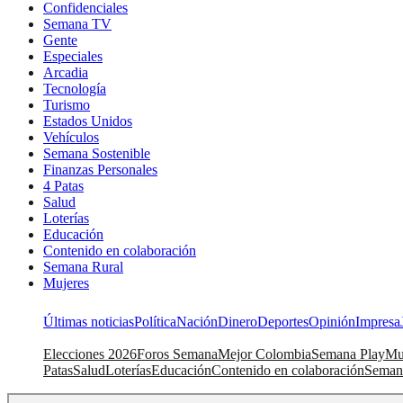
Confidenciales
Semana TV
Gente
Especiales
Arcadia
Tecnología
Turismo
Estados Unidos
Vehículos
Semana Sostenible
Finanzas Personales
4 Patas
Salud
Loterías
Educación
Contenido en colaboración
Semana Rural
Mujeres
Últimas noticias
Política
Nación
Dinero
Deportes
Opinión
Impresa
Elecciones 2026
Foros Semana
Mejor Colombia
Semana Play
Mu
Patas
Salud
Loterías
Educación
Contenido en colaboración
Seman