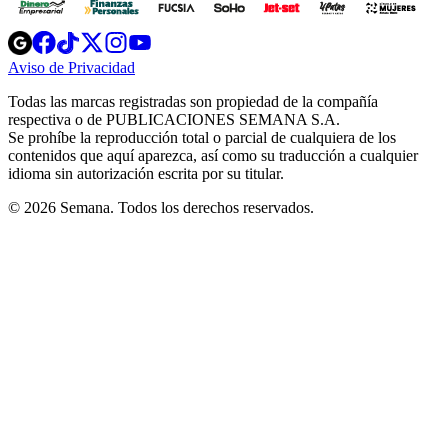
Opens
Opens
Opens
Opens
Opens
in
in
in
in
in
Aviso de Privacidad
Opens
new
new
new
new
new
in
window
window
window
window
window
Todas las marcas registradas son propiedad de la compañía
new
respectiva o de PUBLICACIONES SEMANA S.A.
window
Se prohíbe la reproducción total o parcial de cualquiera de los
contenidos que aquí aparezca, así como su traducción a cualquier
idioma sin autorización escrita por su titular.
© 2026 Semana. Todos los derechos reservados.