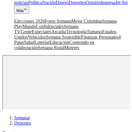
noticias
Política
Nación
Dinero
Deportes
Opinión
Impresa
Jet Set
Más
Elecciones 2026
Foros Semana
Mejor Colombia
Semana
Play
Mundo
Confidenciales
Semana
TV
Gente
Especiales
Arcadia
Tecnología
Turismo
Estados
Unidos
Vehículos
Semana Sostenible
Finanzas Personales
4
Patas
Salud
Loterías
Educación
Contenido en
colaboración
Semana Rural
Mujeres
Semana
|
Deportes