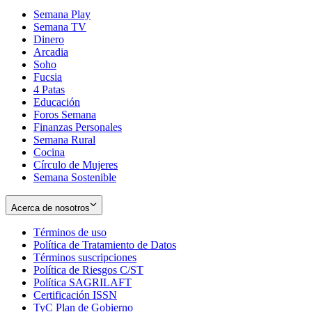
Semana Play
Semana TV
Dinero
Arcadia
Soho
Opens
Fucsia
in
Opens
4 Patas
new
in
Educación
window
new
Foros Semana
window
Finanzas Personales
Semana Rural
Cocina
Círculo de Mujeres
Semana Sostenible
Acerca de nosotros
Términos de uso
Opens
Política de Tratamiento de Datos
in
Opens
Términos suscripciones
new
Opens
in
Política de Riesgos C/ST
window
in
Opens
new
Política SAGRILAFT
Opens
new
in
window
Certificación ISSN
Opens
in
window
new
TyC Plan de Gobierno
in
new
Opens
window