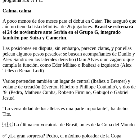
programa
ESPN FC
.
Calma, calma
A poco menos de dos meses para el debut en Catar, Tite aseguró que
aún no tiene la lista definitiva de 26 jugadores.
Brasil se estrenará
el 24 de noviembre ante Serbia en el Grupo G, integrado
también por Suiza y Camerún
.
Las posiciones en disputa, sin embargo, parecen claras, y por ellas
pelean algunos pesos pesados: se buscan acompañantes de Danilo y
Alex Sandro en los laterales derecho (Dani Alves o un zaguero que
cumpla la función, como Eder Militao o Ibañez) e izquierdo (Alex
Telles o Renan Lodi).
Varios pretenden también un lugar de central (Ibañez o Bremer) y
volante de creación (Everton Ribeiro o Philippe Coutinho), y dos de
‘9′ (Pedro, Matheus Cunha, Roberto Firmino, Gabigol o Gabriel
Jesus).
“La versatilidad de los atletas es una parte importante”, ha dicho
Tite.
🇧🇷 La última convocatoria de Brasil, antes de la Copa del Mundo.
✅ ¿La gran sorpresa? Pedro, el máximo goleador de la Copa