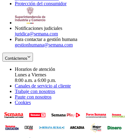
Protección del consumidor
new
window
in
Opens
window
new
in
window
new
window
Notificaciones judiciales
juridica@semana.com
Para contactar a gestión humana
gestionhumana@semana.com
Contáctenos
Horarios de atención
Lunes a Viernes
8:00 a.m. a 6:00 p.m.
Canales de servicio al cliente
Trabaje con nosotros
Paute con nosotros
Cookies