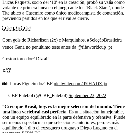
Lucas Paquetá, socio del ‘10′ en la creación, probó su valía como
volante de primera línea en el juego ante los ‘Black Stars’, donde
Tite ubicó a Casemiro como único mediocampista de contención,
previendo partidos en los que el rival se cierre.
🇧🇷🇧🇷🇧🇷
Com gols de Richarlison (2x) e Marquinhos,
#SeleçãoBrasileira
vence Gana no penúltimo teste antes da
@fifaworldcup_pt
Gostou torcedor? Diz aí!
⏳🏆
📸: Lucas Figueiredo/CBF
pic.twitter.com/d5lHADZIjq
— CBF Futebol (@CBF_Futebol)
September 23, 2022
“
Creo que Brasil, hoy, es la mejor selección del mundo. Tiene
una línea vertebral casi perfecta
. Es una situación inmejorable,
con un equipo equilibrado en la parte defensiva y ofensiva. Puede
ser menos espectacular que selecciones anteriores, pero es más
equilibrado”, dijo el exzaguero uruguayo Diego Lugano en el