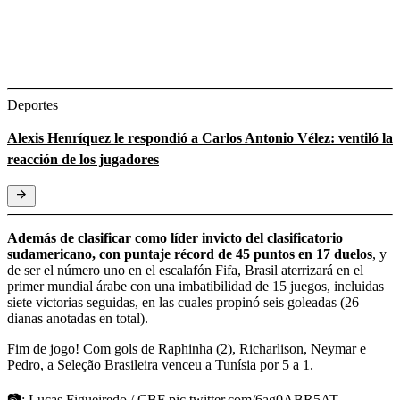
Deportes
Alexis Henríquez le respondió a Carlos Antonio Vélez: ventiló la
reacción de los jugadores
Además de clasificar como líder invicto del clasificatorio
sudamericano, con puntaje récord de 45 puntos en 17 duelos
, y
de ser el número uno en el escalafón Fifa, Brasil aterrizará en el
primer mundial árabe con una imbatibilidad de 15 juegos, incluidas
siete victorias seguidas, en las cuales propinó seis goleadas (26
dianas anotadas en total).
Fim de jogo! Com gols de Raphinha (2), Richarlison, Neymar e
Pedro, a Seleção Brasileira venceu a Tunísia por 5 a 1.
📷: Lucas Figueiredo / CBF
pic.twitter.com/6ag0ABR5AT