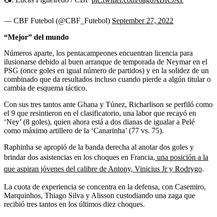
— CBF Futebol (@CBF_Futebol)
September 27, 2022
“Mejor” del mundo
Números aparte, los pentacampeones encuentran licencia para
ilusionarse debido al buen arranque de temporada de Neymar en el
PSG (once goles en igual número de partidos) y en la solidez de un
combinado que da resultados incluso cuando pierde a algún titular o
cambia de esquema táctico.
Con sus tres tantos ante Ghana y Túnez, Richarlison se perfiló como
el 9 que resintieron en el clasificatorio, una labor que recayó en
‘Ney’ (8 goles), quien ahora está a dos dianas de igualar a Pelé
como máximo artillero de la ‘Canarinha’ (77 vs. 75).
Raphinha se apropió de la banda derecha al anotar dos goles y
brindar dos asistencias en los choques en Francia,
una posición a la
que aspiran jóvenes del calibre de Antony, Vinicius Jr y Rodrygo
.
La cuota de experiencia se concentra en la defensa, con Casemiro,
Marquinhos, Thiago Silva y Alisson custodiando una zaga que
recibió tres tantos en los últimos diez choques.