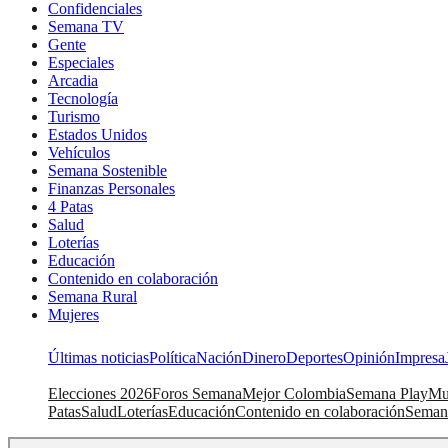
Confidenciales
Semana TV
Gente
Especiales
Arcadia
Tecnología
Turismo
Estados Unidos
Vehículos
Semana Sostenible
Finanzas Personales
4 Patas
Salud
Loterías
Educación
Contenido en colaboración
Semana Rural
Mujeres
Últimas noticias
Política
Nación
Dinero
Deportes
Opinión
Impresa
Elecciones 2026
Foros Semana
Mejor Colombia
Semana Play
Mu
Patas
Salud
Loterías
Educación
Contenido en colaboración
Seman