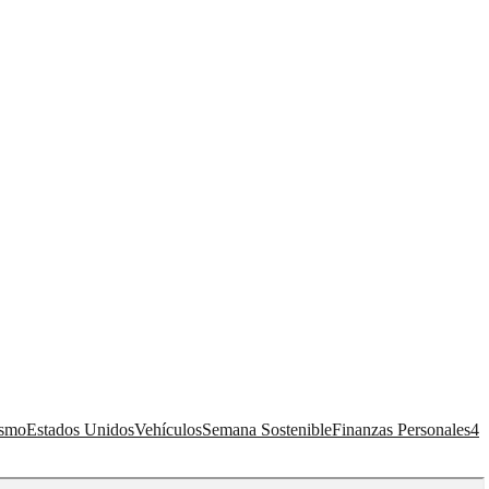
ismo
Estados Unidos
Vehículos
Semana Sostenible
Finanzas Personales
4