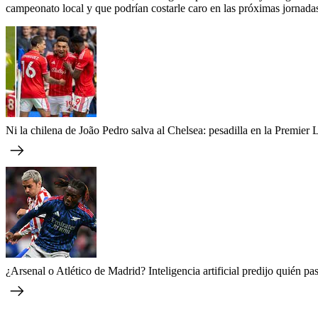
campeonato local y que podrían costarle caro en las próximas jornada
Ni la chilena de João Pedro salva al Chelsea: pesadilla en la Premier
¿Arsenal o Atlético de Madrid? Inteligencia artificial predijo quién pa