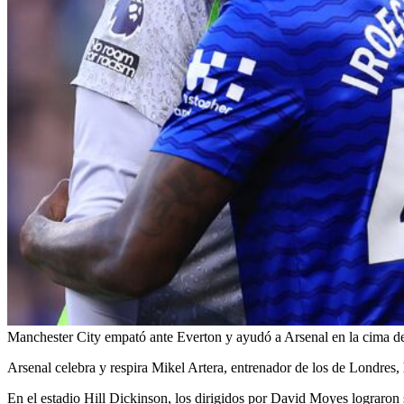
Manchester City empató ante Everton y ayudó a Arsenal en la cima 
Arsenal celebra y respira Mikel Artera, entrenador de los de Londres,
En el estadio Hill Dickinson, los dirigidos por David Moyes lograron 