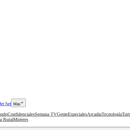
Jet Set
Más
ndo
Confidenciales
Semana TV
Gente
Especiales
Arcadia
Tecnología
Tur
a Rural
Mujeres