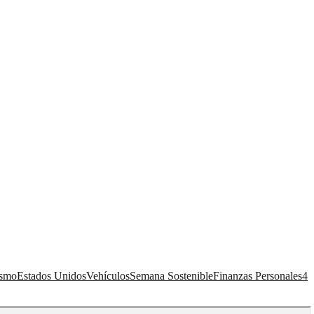
ismo
Estados Unidos
Vehículos
Semana Sostenible
Finanzas Personales
4