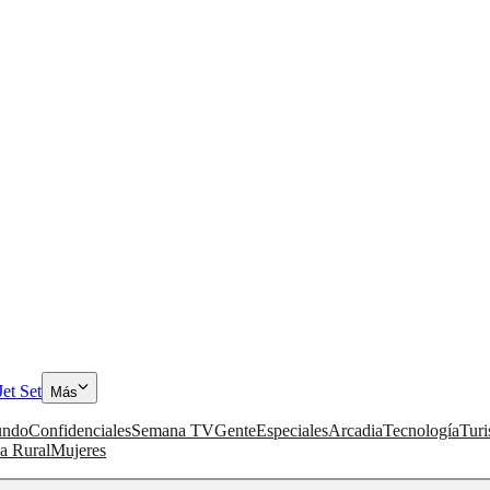
Jet Set
Más
ndo
Confidenciales
Semana TV
Gente
Especiales
Arcadia
Tecnología
Tur
a Rural
Mujeres