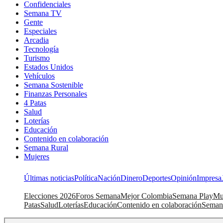
Confidenciales
Semana TV
Gente
Especiales
Arcadia
Tecnología
Turismo
Estados Unidos
Vehículos
Semana Sostenible
Finanzas Personales
4 Patas
Salud
Loterías
Educación
Contenido en colaboración
Semana Rural
Mujeres
Últimas noticias
Política
Nación
Dinero
Deportes
Opinión
Impresa
Elecciones 2026
Foros Semana
Mejor Colombia
Semana Play
Mu
Patas
Salud
Loterías
Educación
Contenido en colaboración
Seman