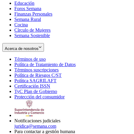
Educación
window
new
Foros Semana
window
Finanzas Personales
Semana Rural
Cocina
Círculo de Mujeres
Semana Sostenible
Acerca de nosotros
Términos de uso
Opens
Política de Tratamiento de Datos
in
Opens
Términos suscripciones
new
Opens
in
Política de Riesgos C/ST
window
in
Opens
new
Política SAGRILAFT
Opens
new
in
window
Certificación ISSN
Opens
in
window
new
TyC Plan de Gobierno
in
new
Opens
window
Protección del consumidor
new
window
in
Opens
window
new
in
window
new
window
Notificaciones judiciales
juridica@semana.com
Para contactar a gestión humana