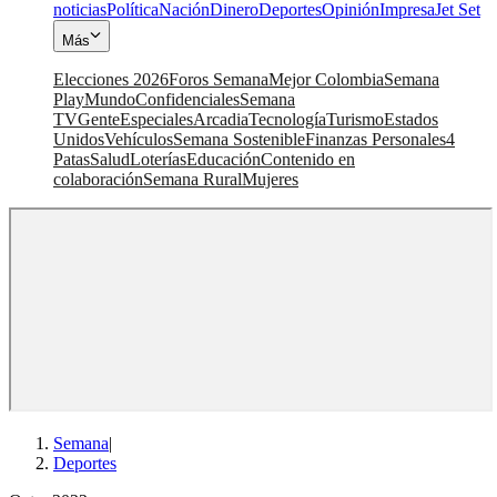
noticias
Política
Nación
Dinero
Deportes
Opinión
Impresa
Jet Set
Más
Elecciones 2026
Foros Semana
Mejor Colombia
Semana
Play
Mundo
Confidenciales
Semana
TV
Gente
Especiales
Arcadia
Tecnología
Turismo
Estados
Unidos
Vehículos
Semana Sostenible
Finanzas Personales
4
Patas
Salud
Loterías
Educación
Contenido en
colaboración
Semana Rural
Mujeres
Semana
|
Deportes