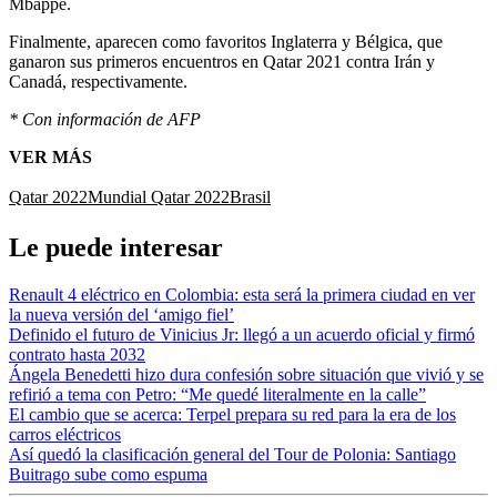
Mbappé.
Finalmente, aparecen como favoritos Inglaterra y Bélgica, que
ganaron sus primeros encuentros en Qatar 2021 contra Irán y
Canadá, respectivamente.
* Con información de AFP
VER MÁS
Qatar 2022
Mundial Qatar 2022
Brasil
Le puede interesar
Renault 4 eléctrico en Colombia: esta será la primera ciudad en ver
la nueva versión del ‘amigo fiel’
Definido el futuro de Vinicius Jr: llegó a un acuerdo oficial y firmó
contrato hasta 2032
Ángela Benedetti hizo dura confesión sobre situación que vivió y se
refirió a tema con Petro: “Me quedé literalmente en la calle”
El cambio que se acerca: Terpel prepara su red para la era de los
carros eléctricos
Así quedó la clasificación general del Tour de Polonia: Santiago
Buitrago sube como espuma