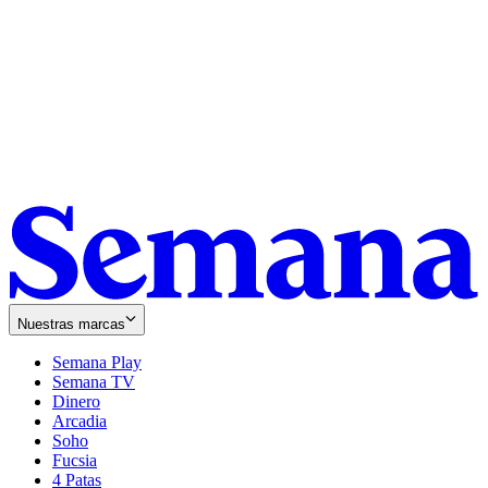
Nuestras marcas
Semana Play
Semana TV
Dinero
Arcadia
Soho
Opens
Fucsia
in
Opens
4 Patas
new
in