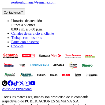
gestionhumana@semana.com
Contáctenos
Horarios de atención
Lunes a Viernes
8:00 a.m. a 6:00 p.m.
Canales de servicio al cliente
Trabaje con nosotros
Paute con nosotros
Cookies
Opens
Opens
Opens
Opens
Opens
in
in
in
in
in
Aviso de Privacidad
Opens
new
new
new
new
new
in
window
window
window
window
window
Todas las marcas registradas son propiedad de la compañía
new
respectiva o de PUBLICACIONES SEMANA S.A.
window