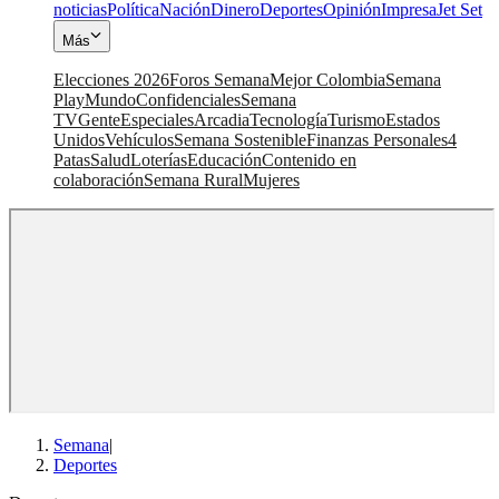
noticias
Política
Nación
Dinero
Deportes
Opinión
Impresa
Jet Set
Más
Elecciones 2026
Foros Semana
Mejor Colombia
Semana
Play
Mundo
Confidenciales
Semana
TV
Gente
Especiales
Arcadia
Tecnología
Turismo
Estados
Unidos
Vehículos
Semana Sostenible
Finanzas Personales
4
Patas
Salud
Loterías
Educación
Contenido en
colaboración
Semana Rural
Mujeres
Semana
|
Deportes