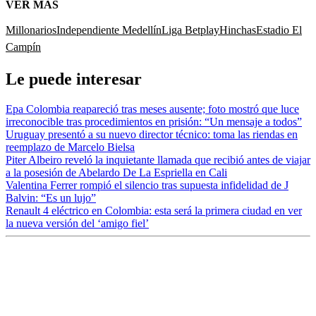
VER MÁS
Millonarios
Independiente Medellín
Liga Betplay
Hinchas
Estadio El
Campín
Le puede interesar
Epa Colombia reapareció tras meses ausente; foto mostró que luce
irreconocible tras procedimientos en prisión: “Un mensaje a todos”
Uruguay presentó a su nuevo director técnico: toma las riendas en
reemplazo de Marcelo Bielsa
Piter Albeiro reveló la inquietante llamada que recibió antes de viajar
a la posesión de Abelardo De La Espriella en Cali
Valentina Ferrer rompió el silencio tras supuesta infidelidad de J
Balvin: “Es un lujo”
Renault 4 eléctrico en Colombia: esta será la primera ciudad en ver
la nueva versión del ‘amigo fiel’