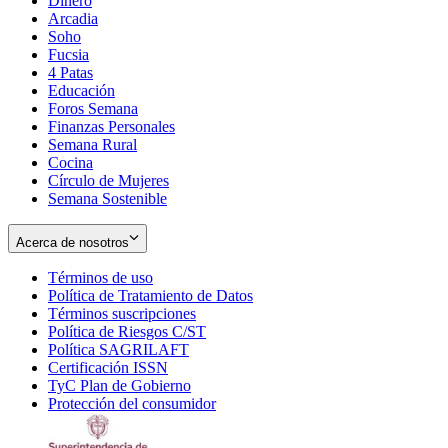
Dinero
Arcadia
Soho
Opens
Fucsia
in
Opens
4 Patas
new
in
Educación
window
new
Foros Semana
window
Finanzas Personales
Semana Rural
Cocina
Círculo de Mujeres
Semana Sostenible
Acerca de nosotros
Términos de uso
Opens
Política de Tratamiento de Datos
in
Opens
Términos suscripciones
new
Opens
in
Política de Riesgos C/ST
window
in
Opens
new
Política SAGRILAFT
Opens
new
in
window
Certificación ISSN
Opens
in
window
new
TyC Plan de Gobierno
in
new
Opens
window
Protección del consumidor
new
window
in
Opens
window
new
in
window
new