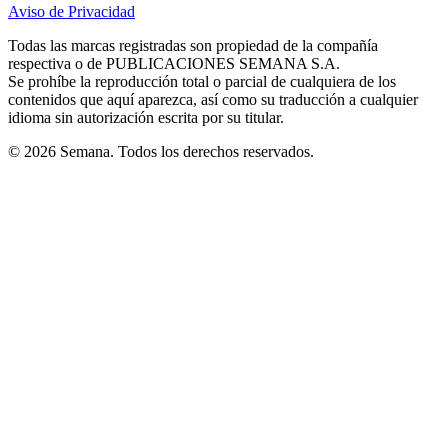
in
in
in
in
in
Aviso de Privacidad
Opens
new
new
new
new
new
in
window
window
window
window
window
Todas las marcas registradas son propiedad de la compañía
new
respectiva o de PUBLICACIONES SEMANA S.A.
window
Se prohíbe la reproducción total o parcial de cualquiera de los
contenidos que aquí aparezca, así como su traducción a cualquier
idioma sin autorización escrita por su titular.
© 2026 Semana. Todos los derechos reservados.