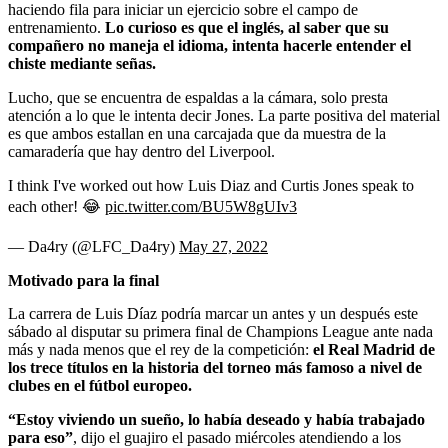
haciendo fila para iniciar un ejercicio sobre el campo de
entrenamiento.
Lo curioso es que el inglés, al saber que su
compañero no maneja el idioma, intenta hacerle entender el
chiste mediante señas.
Lucho, que se encuentra de espaldas a la cámara, solo presta
atención a lo que le intenta decir Jones. La parte positiva del material
es que ambos estallan en una carcajada que da muestra de la
camaradería que hay dentro del Liverpool.
I think I've worked out how Luis Diaz and Curtis Jones speak to
each other! 😂
pic.twitter.com/BU5W8gUIv3
— Da4ry (@LFC_Da4ry)
May 27, 2022
Motivado para la final
La carrera de Luis Díaz podría marcar un antes y un después este
sábado al disputar su primera final de Champions League ante nada
más y nada menos que el rey de la competición:
el Real Madrid de
los trece títulos en la historia del torneo más famoso a nivel de
clubes en el fútbol europeo.
“Estoy viviendo un sueño, lo había deseado y había trabajado
para eso”
, dijo el guajiro el pasado miércoles atendiendo a los