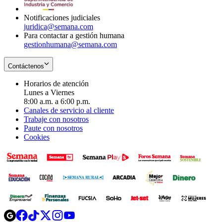
window
Notificaciones judiciales
juridica@semana.com
Para contactar a gestión humana
gestionhumana@semana.com
Contáctenos
Horarios de atención
Lunes a Viernes
8:00 a.m. a 6:00 p.m.
Canales de servicio al cliente
Trabaje con nosotros
Paute con nosotros
Cookies
Opens
Opens
Opens
Opens
Opens