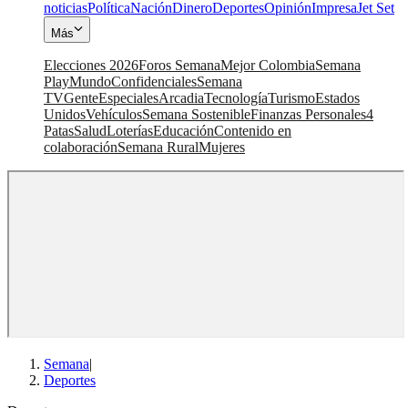
noticias
Política
Nación
Dinero
Deportes
Opinión
Impresa
Jet Set
Más
Elecciones 2026
Foros Semana
Mejor Colombia
Semana
Play
Mundo
Confidenciales
Semana
TV
Gente
Especiales
Arcadia
Tecnología
Turismo
Estados
Unidos
Vehículos
Semana Sostenible
Finanzas Personales
4
Patas
Salud
Loterías
Educación
Contenido en
colaboración
Semana Rural
Mujeres
Semana
|
Deportes