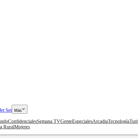
Jet Set
Más
ndo
Confidenciales
Semana TV
Gente
Especiales
Arcadia
Tecnología
Tur
a Rural
Mujeres