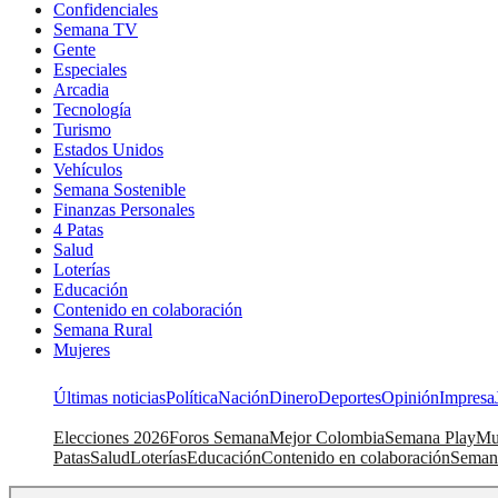
Confidenciales
Semana TV
Gente
Especiales
Arcadia
Tecnología
Turismo
Estados Unidos
Vehículos
Semana Sostenible
Finanzas Personales
4 Patas
Salud
Loterías
Educación
Contenido en colaboración
Semana Rural
Mujeres
Últimas noticias
Política
Nación
Dinero
Deportes
Opinión
Impresa
Elecciones 2026
Foros Semana
Mejor Colombia
Semana Play
Mu
Patas
Salud
Loterías
Educación
Contenido en colaboración
Seman