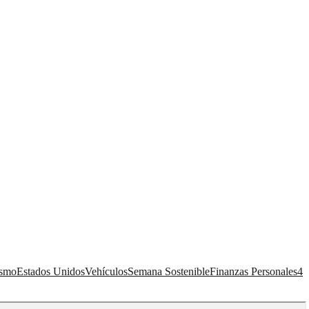
ismo
Estados Unidos
Vehículos
Semana Sostenible
Finanzas Personales
4