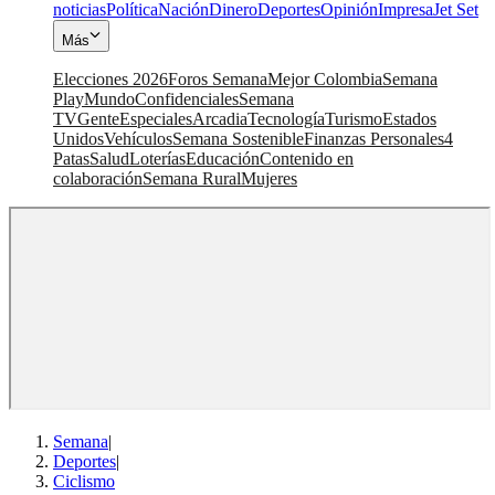
noticias
Política
Nación
Dinero
Deportes
Opinión
Impresa
Jet Set
Más
Elecciones 2026
Foros Semana
Mejor Colombia
Semana
Play
Mundo
Confidenciales
Semana
TV
Gente
Especiales
Arcadia
Tecnología
Turismo
Estados
Unidos
Vehículos
Semana Sostenible
Finanzas Personales
4
Patas
Salud
Loterías
Educación
Contenido en
colaboración
Semana Rural
Mujeres
Semana
|
Deportes
|
Ciclismo