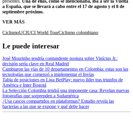
presentes.
Una de ellas, como se mencionaba, iba a ser la Vuelta
a España, que se llevará a cabo entre el 17 de agosto y el 8 de
septiembre próximo.
VER MÁS
Ciclismo
UCI
UCI World Tour
Ciclismo colombiano
Le puede interesar
José Mourinho tendría contundente postura sobre Vinícius Jr.:
decisión sería clave en Real Madrid
Cambiaron las vías de 10 departamentos en Colombia: estas son las
tecnologías que comenzó a implementar el Invías
Tabla de posiciones en Liga BetPlay: nuevo líder tras triunfos de
América e Inter Bogotá
La Selección Colombia tendrá una imponente casa: Revelan nuevas
fotografías que sorprenden a Sudamérica
¿Usa cascos compartidos en plataformas? Estudio revela las
bacterias a las que se expone y qué debe hacer