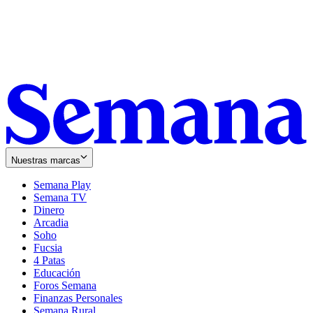
Nuestras marcas
Semana Play
Semana TV
Dinero
Arcadia
Soho
Opens
Fucsia
in
Opens
4 Patas
new
in
Educación
window
new
Foros Semana
window
Finanzas Personales
Semana Rural