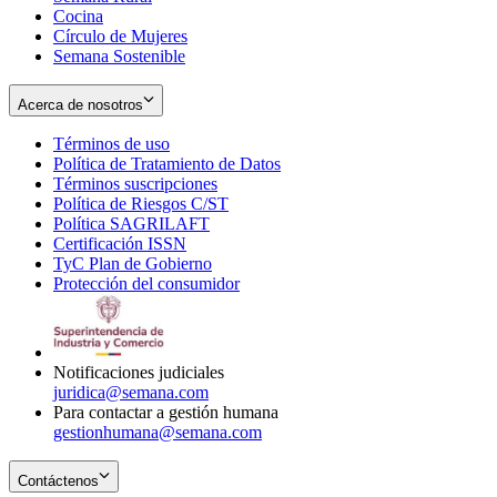
Cocina
Círculo de Mujeres
Semana Sostenible
Acerca de nosotros
Términos de uso
Opens
Política de Tratamiento de Datos
in
Opens
Términos suscripciones
new
Opens
in
Política de Riesgos C/ST
window
in
Opens
new
Política SAGRILAFT
Opens
new
in
window
Certificación ISSN
Opens
in
window
new
TyC Plan de Gobierno
in
new
Opens
window
Protección del consumidor
new
window
in
Opens
window
new
in
window
new
window
Notificaciones judiciales
juridica@semana.com
Para contactar a gestión humana
gestionhumana@semana.com
Contáctenos