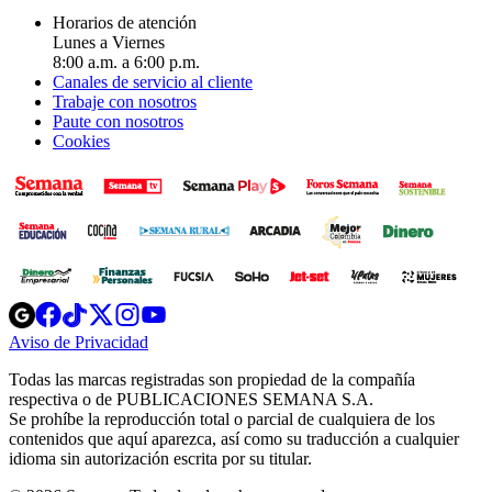
Horarios de atención
Lunes a Viernes
8:00 a.m. a 6:00 p.m.
Canales de servicio al cliente
Trabaje con nosotros
Paute con nosotros
Cookies
Opens
Opens
Opens
Opens
Opens
in
in
in
in
in
Aviso de Privacidad
Opens
new
new
new
new
new
in
window
window
window
window
window
Todas las marcas registradas son propiedad de la compañía
new
respectiva o de PUBLICACIONES SEMANA S.A.
window
Se prohíbe la reproducción total o parcial de cualquiera de los
contenidos que aquí aparezca, así como su traducción a cualquier
idioma sin autorización escrita por su titular.