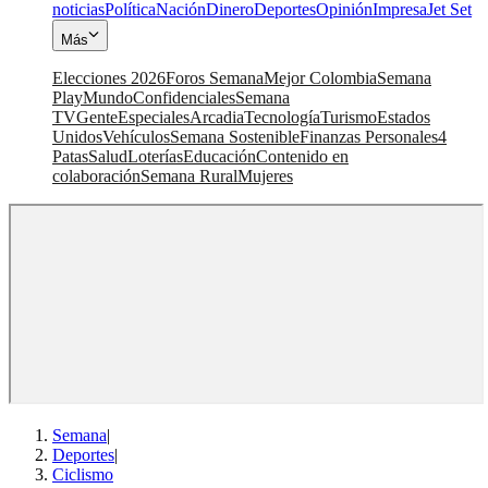
noticias
Política
Nación
Dinero
Deportes
Opinión
Impresa
Jet Set
Más
Elecciones 2026
Foros Semana
Mejor Colombia
Semana
Play
Mundo
Confidenciales
Semana
TV
Gente
Especiales
Arcadia
Tecnología
Turismo
Estados
Unidos
Vehículos
Semana Sostenible
Finanzas Personales
4
Patas
Salud
Loterías
Educación
Contenido en
colaboración
Semana Rural
Mujeres
Semana
|
Deportes
|
Ciclismo