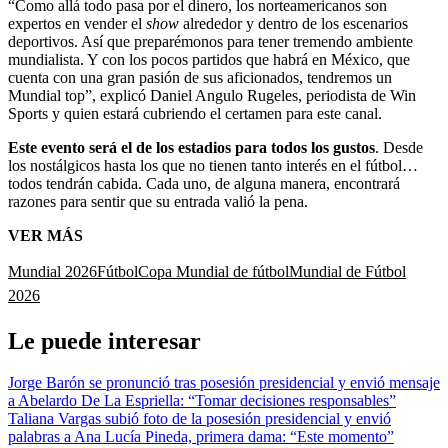
“Como allá todo pasa por el dinero, los norteamericanos son
expertos en vender el
show
alrededor y dentro de los escenarios
deportivos. Así que preparémonos para tener tremendo ambiente
mundialista. Y con los pocos partidos que habrá en México, que
cuenta con una gran pasión de sus aficionados, tendremos un
Mundial top”, explicó Daniel Angulo Rugeles, periodista de Win
Sports y quien estará cubriendo el certamen para este canal.
Este evento será el de los estadios para todos los gustos
. Desde
los nostálgicos hasta los que no tienen tanto interés en el fútbol…
todos tendrán cabida. Cada uno, de alguna manera, encontrará
razones para sentir que su entrada valió la pena.
VER MÁS
Mundial 2026
Fútbol
Copa Mundial de fútbol
Mundial de Fútbol
2026
Le puede interesar
Jorge Barón se pronunció tras posesión presidencial y envió mensaje
a Abelardo De La Espriella: “Tomar decisiones responsables”
Taliana Vargas subió foto de la posesión presidencial y envió
palabras a Ana Lucía Pineda, primera dama: “Este momento”