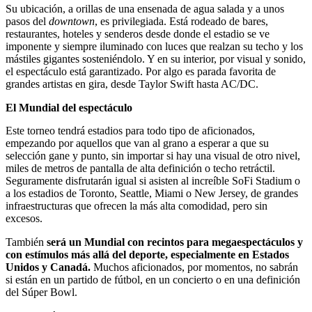
Su ubicación, a orillas de una ensenada de agua salada y a unos
pasos del
downtown
, es privilegiada. Está rodeado de bares,
restaurantes, hoteles y senderos desde donde el estadio se ve
imponente y siempre iluminado con luces que realzan su techo y los
mástiles gigantes sosteniéndolo. Y en su interior, por visual y sonido,
el espectáculo está garantizado. Por algo es parada favorita de
grandes artistas en gira, desde Taylor Swift hasta AC/DC.
El Mundial del espectáculo
Este torneo tendrá estadios para todo tipo de aficionados,
empezando por aquellos que van al grano a esperar a que su
selección gane y punto, sin importar si hay una visual de otro nivel,
miles de metros de pantalla de alta definición o techo retráctil.
Seguramente disfrutarán igual si asisten al increíble SoFi Stadium o
a los estadios de Toronto, Seattle, Miami o New Jersey, de grandes
infraestructuras que ofrecen la más alta comodidad, pero sin
excesos.
También
será un Mundial con recintos para megaespectáculos y
con estímulos más allá del deporte, especialmente en Estados
Unidos y Canadá.
Muchos aficionados, por momentos, no sabrán
si están en un partido de fútbol, en un concierto o en una definición
del Súper Bowl.