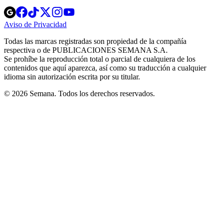
Opens
Opens
Opens
Opens
Opens
in
in
in
in
in
Aviso de Privacidad
Opens
new
new
new
new
new
in
window
window
window
window
window
Todas las marcas registradas son propiedad de la compañía
new
respectiva o de PUBLICACIONES SEMANA S.A.
window
Se prohíbe la reproducción total o parcial de cualquiera de los
contenidos que aquí aparezca, así como su traducción a cualquier
idioma sin autorización escrita por su titular.
© 2026 Semana. Todos los derechos reservados.