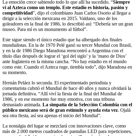
La emoción crece sabiendo todo lo que allí ha sucedido. “
Siempre
vi al Azteca como un templo. Este estadio es historia, pasión y
competitividad
”, dijo el colombiano Juan Carlos Osorio al llegar a
dirigir a la selección mexicana en 2015. Valdano, uno de los
goleadores en la final de 1986, lo describió así: “Debería ser un gran
museo. Para mí es un monumento al fútbol”.
Este sigue siendo el único estadio que ha albergado dos finales
mundialistas. En la de 1970 Pelé ganó su tercer Mundial con Brasil,
y en la de 1986 Diego Maradona reencontró a Argentina con el
título días después de lograr el ‘gol del siglo’ y la ‘mano de Dios’
ante Inglaterra en la misma cancha. “No hay estadio en el mundo
como este. Cuando el Azteca ruge, tiembla todo”, dijo Maradona en
su momento.
Hernán Peláez lo secunda. El experimentado periodista y
comentarista cubrió el Mundial de hace 40 años y nunca olvidará la
jornada definitiva. “Allí viví la fiesta de la final del Mundial de
1986, y en ese momento fue muy emotiva, con una tribuna
demasiado animada.
La simpatía de la Selección Colombia con el
público mexicano será de gran estímulo y ayuda esta vez
. Ojalá
sea otra fiesta, así sea apenas el inicio del Mundial”.
La nostalgia del lugar se mezclará con innovaciones clave, como
más de 2.000 metros cuadrados de pantallas LED para repeticiones,