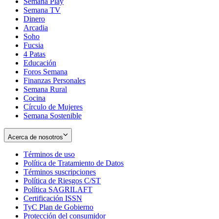
Semana Play
Semana TV
Dinero
Arcadia
Soho
Opens
Fucsia
in
Opens
4 Patas
new
in
Educación
window
new
Foros Semana
window
Finanzas Personales
Semana Rural
Cocina
Círculo de Mujeres
Semana Sostenible
Acerca de nosotros
Términos de uso
Opens
Política de Tratamiento de Datos
in
Opens
Términos suscripciones
new
Opens
in
Política de Riesgos C/ST
window
in
Opens
new
Política SAGRILAFT
Opens
new
in
window
Certificación ISSN
Opens
in
window
new
TyC Plan de Gobierno
in
new
Opens
window
Protección del consumidor
new
window
in
Opens