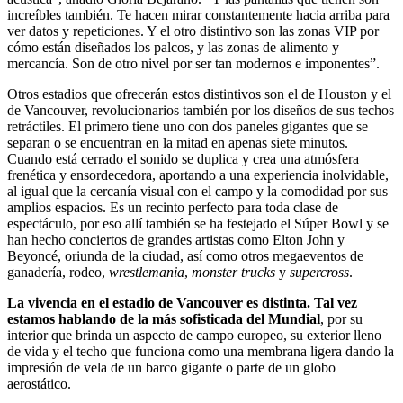
increíbles también. Te hacen mirar constantemente hacia arriba para
ver datos y repeticiones. Y el otro distintivo son las zonas VIP por
cómo están diseñados los palcos, y las zonas de alimento y
mercancía. Son de otro nivel por ser tan modernos e imponentes”.
Otros estadios que ofrecerán estos distintivos son el de Houston y el
de Vancouver, revolucionarios también por los diseños de sus techos
retráctiles. El primero tiene uno con dos paneles gigantes que se
separan o se encuentran en la mitad en apenas siete minutos.
Cuando está cerrado el sonido se duplica y crea una atmósfera
frenética y ensordecedora, aportando a una experiencia inolvidable,
al igual que la cercanía visual con el campo y la comodidad por sus
amplios espacios. Es un recinto perfecto para toda clase de
espectáculo, por eso allí también se ha festejado el Súper Bowl y se
han hecho conciertos de grandes artistas como Elton John y
Beyoncé, oriunda de la ciudad, así como otros megaeventos de
ganadería, rodeo,
wrestlemania
,
monster trucks
y
supercross
.
La vivencia en el estadio de Vancouver es distinta. Tal vez
estamos hablando de la más sofisticada del Mundial
, por su
interior que brinda un aspecto de campo europeo, su exterior lleno
de vida y el techo que funciona como una membrana ligera dando la
impresión de vela de un barco gigante o parte de un globo
aerostático.