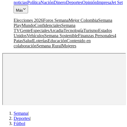
noticias
Política
Nación
Dinero
Deportes
Opinión
Impresa
Jet Set
Más
Elecciones 2026
Foros Semana
Mejor Colombia
Semana
Play
Mundo
Confidenciales
Semana
TV
Gente
Especiales
Arcadia
Tecnología
Turismo
Estados
Unidos
Vehículos
Semana Sostenible
Finanzas Personales
4
Patas
Salud
Loterías
Educación
Contenido en
colaboración
Semana Rural
Mujeres
Semana
|
Deportes
|
Fútbol