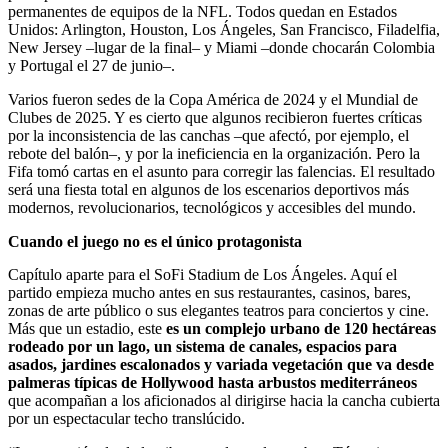
permanentes de equipos de la NFL. Todos quedan en Estados
Unidos: Arlington, Houston, Los Ángeles, San Francisco, Filadelfia,
New Jersey –lugar de la final– y Miami –donde chocarán Colombia
y Portugal el 27 de junio–.
Varios fueron sedes de la Copa América de 2024 y el Mundial de
Clubes de 2025. Y es cierto que algunos recibieron fuertes críticas
por la inconsistencia de las canchas –que afectó, por ejemplo, el
rebote del balón–, y por la ineficiencia en la organización. Pero la
Fifa tomó cartas en el asunto para corregir las falencias. El resultado
será una fiesta total en algunos de los escenarios deportivos más
modernos, revolucionarios, tecnológicos y accesibles del mundo.
Cuando el juego no es el único protagonista
Capítulo aparte para el SoFi Stadium de Los Ángeles. Aquí el
partido empieza mucho antes en sus restaurantes, casinos, bares,
zonas de arte público o sus elegantes teatros para conciertos y cine.
Más que un estadio, este
es un complejo urbano de 120 hectáreas
rodeado por un lago, un sistema de canales, espacios para
asados, jardines escalonados y variada vegetación que va desde
palmeras típicas de Hollywood hasta arbustos mediterráneos
que acompañan a los aficionados al dirigirse hacia la cancha cubierta
por un espectacular techo translúcido.