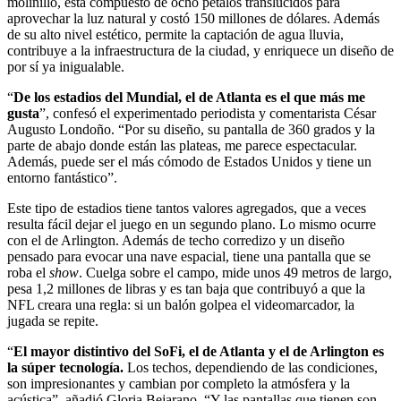
molinillo, está compuesto de ocho pétalos translúcidos para
aprovechar la luz natural y costó 150 millones de dólares. Además
de su alto nivel estético, permite la captación de agua lluvia,
contribuye a la infraestructura de la ciudad, y enriquece un diseño de
por sí ya inigualable.
“
De los estadios del Mundial, el de Atlanta es el que más me
gusta
”, confesó el experimentado periodista y comentarista César
Augusto Londoño. “Por su diseño, su pantalla de 360 grados y la
parte de abajo donde están las plateas, me parece espectacular.
Además, puede ser el más cómodo de Estados Unidos y tiene un
entorno fantástico”.
Este tipo de estadios tiene tantos valores agregados, que a veces
resulta fácil dejar el juego en un segundo plano. Lo mismo ocurre
con el de Arlington. Además de techo corredizo y un diseño
pensado para evocar una nave espacial, tiene una pantalla que se
roba el
show
. Cuelga sobre el campo, mide unos 49 metros de largo,
pesa 1,2 millones de libras y es tan baja que contribuyó a que la
NFL creara una regla: si un balón golpea el videomarcador, la
jugada se repite.
“
El mayor distintivo del SoFi, el de Atlanta y el de Arlington es
la súper tecnología.
Los techos, dependiendo de las condiciones,
son impresionantes y cambian por completo la atmósfera y la
acústica”, añadió Gloria Bejarano. “Y las pantallas que tienen son