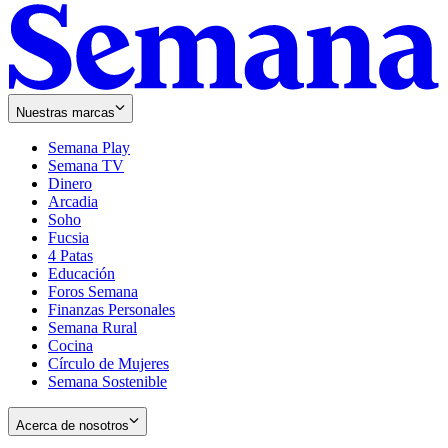
Nuestras marcas
Semana Play
Semana TV
Dinero
Arcadia
Soho
Opens
Fucsia
in
Opens
4 Patas
new
in
Educación
window
new
Foros Semana
window
Finanzas Personales
Semana Rural
Cocina
Círculo de Mujeres
Semana Sostenible
Acerca de nosotros