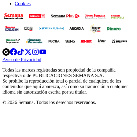
Cookies
Opens
Opens
Opens
Opens
Opens
in
in
in
in
in
Aviso de Privacidad
Opens
new
new
new
new
new
in
window
window
window
window
window
Todas las marcas registradas son propiedad de la compañía
new
respectiva o de PUBLICACIONES SEMANA S.A.
window
Se prohíbe la reproducción total o parcial de cualquiera de los
contenidos que aquí aparezca, así como su traducción a cualquier
idioma sin autorización escrita por su titular.
© 2026 Semana. Todos los derechos reservados.