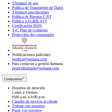
Términos de uso
Opens
Política de Tratamiento de Datos
in
Opens
Términos suscripciones
new
Opens
in
Política de Riesgos C/ST
window
in
Opens
new
Política SAGRILAFT
Opens
new
in
window
Certificación ISSN
Opens
in
window
new
TyC Plan de Gobierno
in
new
Opens
window
Protección del consumidor
new
window
in
Opens
window
new
in
window
new
window
Notificaciones judiciales
juridica@semana.com
Para contactar a gestión humana
gestionhumana@semana.com
Contáctenos
Horarios de atención
Lunes a Viernes
8:00 a.m. a 6:00 p.m.
Canales de servicio al cliente
Trabaje con nosotros
Paute con nosotros