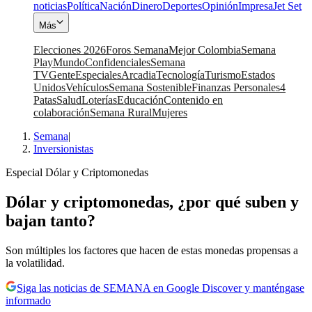
noticias
Política
Nación
Dinero
Deportes
Opinión
Impresa
Jet Set
Más
Elecciones 2026
Foros Semana
Mejor Colombia
Semana
Play
Mundo
Confidenciales
Semana
TV
Gente
Especiales
Arcadia
Tecnología
Turismo
Estados
Unidos
Vehículos
Semana Sostenible
Finanzas Personales
4
Patas
Salud
Loterías
Educación
Contenido en
colaboración
Semana Rural
Mujeres
Semana
|
Inversionistas
Especial Dólar y Criptomonedas
Dólar y criptomonedas, ¿por qué suben y
bajan tanto?
Son múltiples los factores que hacen de estas monedas propensas a
la volatilidad.
Siga las noticias de SEMANA en Google Discover y manténgase
informado