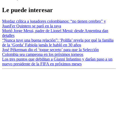
Le puede interesar
Mordaz crítica a jugadores colombianos: “no tienen cerebro” y
JuanFer Quintero se paró en la raya
Murió Jorge Messi, padre de Lionel Messi: desde Argentina dan
detalles
“Nunca tuve una buena relación”: ‘Polilla’ revela por qué la familia
de la ‘Gorda’ Fabiola jamás le habló en 30 años
José Pékerman dio el ‘toque secreto’ para que la Selección
Colombia sea campeona en los próximos torneos
Los tres puntos que debilitan a Gianni Infantino y darían paso a un
nuevo presidente de la FIFA en próximos meses