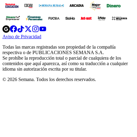
Opens
Opens
Opens
Opens
Opens
in
in
in
in
in
Aviso de Privacidad
Opens
new
new
new
new
new
in
window
window
window
window
window
Todas las marcas registradas son propiedad de la compañía
new
respectiva o de PUBLICACIONES SEMANA S.A.
window
Se prohíbe la reproducción total o parcial de cualquiera de los
contenidos que aquí aparezca, así como su traducción a cualquier
idioma sin autorización escrita por su titular.
© 2026 Semana. Todos los derechos reservados.