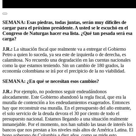
SEMANA: Esas piedras, todas juntas, serán muy difíciles de
cargar para el próximo presidente. A usted se le escuchó en el
Congreso de Naturgas hacer esa lista. ¿Qué tan pesada será esa
carga?
J.R.:
La situación fiscal que realmente va a entregar el Gobierno
Petro a quien lo suceda, ya sea este de izquierda o de derecha, es
calamitosa. No recuerdo una degradación en las cuentas nacionales
como la que estamos teniendo. Sin un cambio de 180 grados, la
economía colombiana se irá por el precipicio de la no viabilidad.
SEMANA: ¿En qué se necesitan esos cambios?
J.R.:
Por ejemplo, no podemos seguir endeudándonos
alocadamente. Este Gobierno abandonó la regla fiscal, que era la
muralla de contención a los endeudamientos exagerados. Entonces
hay que reconstruir esa muralla. En el presupuesto del año entrante,
el solo servicio de la deuda devora el 30 por ciento de todo el
presupuesto nacional. Estamos llegando a una situación realmente
inmanejable. Por el momento, nos han subido las tasas de interés los
bancos que nos prestan a los niveles más altos de América Latina. El
bono soberano de Colombia a diez años, como se mide esto,