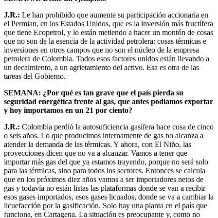
J.R.:
Le han prohibido que aumente su participación accionaria en
el Permian, en los Estados Unidos, que es la inversión más fructífera
que tiene Ecopetrol, y lo están metiendo a hacer un montón de cosas
que no son de la esencia de la actividad petrolera: cosas térmicas e
inversiones en otros campos que no son el núcleo de la empresa
petrolera de Colombia. Todos esos factores unidos están llevando a
un decaimiento, a un agrietamiento del activo. Esa es otra de las
tareas del Gobierno.
SEMANA: ¿Por qué es tan grave que el país pierda su
seguridad energética frente al gas, que antes podíamos exportar
y hoy importamos en un 21 por ciento?
J.R.:
Colombia perdió la autosuficiencia gasífera hace cosa de cinco
o seis años. Lo que producimos internamente de gas no alcanza a
atender la demanda de las térmicas. Y ahora, con El Niño, las
proyecciones dicen que no va a alcanzar. Vamos a tener que
importar más gas del que ya estamos trayendo, porque no será solo
para las térmicas, sino para todos los sectores. Entonces se calcula
que en los próximos diez años vamos a ser importadores netos de
gas y todavía no están listas las plataformas donde se van a recibir
esos gases importados, esos gases licuados, donde se va a cambiar la
licuefacción por la gasificación. Solo hay una planta en el país que
funciona, en Cartagena. La situación es preocupante y, como no