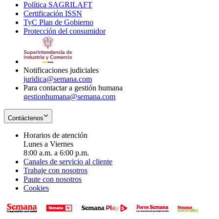
Política SAGRILAFT
Opens
new
in
window
Certificación ISSN
Opens
in
window
new
TyC Plan de Gobierno
in
new
Opens
window
Protección del consumidor
new
window
in
Opens
window
new
in
window
new
window
Notificaciones judiciales
juridica@semana.com
Para contactar a gestión humana
gestionhumana@semana.com
Contáctenos
Horarios de atención
Lunes a Viernes
8:00 a.m. a 6:00 p.m.
Canales de servicio al cliente
Trabaje con nosotros
Paute con nosotros
Cookies