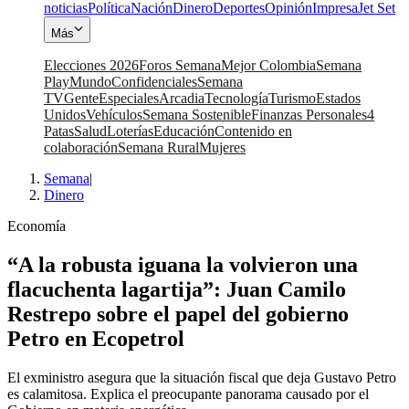
noticias
Política
Nación
Dinero
Deportes
Opinión
Impresa
Jet Set
Más
Elecciones 2026
Foros Semana
Mejor Colombia
Semana
Play
Mundo
Confidenciales
Semana
TV
Gente
Especiales
Arcadia
Tecnología
Turismo
Estados
Unidos
Vehículos
Semana Sostenible
Finanzas Personales
4
Patas
Salud
Loterías
Educación
Contenido en
colaboración
Semana Rural
Mujeres
Semana
|
Dinero
Economía
“A la robusta iguana la volvieron una
flacuchenta lagartija”: Juan Camilo
Restrepo sobre el papel del gobierno
Petro en Ecopetrol
El exministro asegura que la situación fiscal que deja Gustavo Petro
es calamitosa. Explica el preocupante panorama causado por el