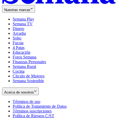
Nuestras marcas
Semana Play
Semana TV
Dinero
Arcadia
Soho
Opens
Fucsia
in
Opens
4 Patas
new
in
Educación
window
new
Foros Semana
window
Finanzas Personales
Semana Rural
Cocina
Círculo de Mujeres
Semana Sostenible
Acerca de nosotros
Términos de uso
Opens
Política de Tratamiento de Datos
in
Opens
Términos suscripciones
new
Opens
in
Política de Riesgos C/ST
window
in
Opens
new