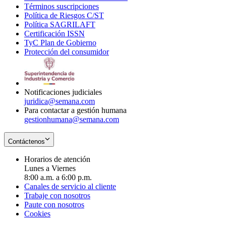
Términos suscripciones
new
Opens
in
Política de Riesgos C/ST
window
in
Opens
new
Política SAGRILAFT
Opens
new
in
window
Certificación ISSN
Opens
in
window
new
TyC Plan de Gobierno
in
new
Opens
window
Protección del consumidor
new
window
in
Opens
window
new
in
window
new
window
Notificaciones judiciales
juridica@semana.com
Para contactar a gestión humana
gestionhumana@semana.com
Contáctenos
Horarios de atención
Lunes a Viernes
8:00 a.m. a 6:00 p.m.
Canales de servicio al cliente
Trabaje con nosotros
Paute con nosotros
Cookies