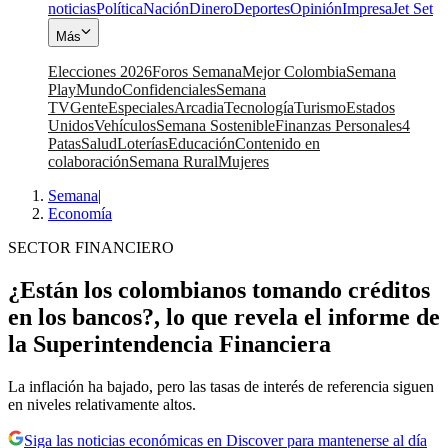
noticias
Política
Nación
Dinero
Deportes
Opinión
Impresa
Jet Set
Más
Elecciones 2026
Foros Semana
Mejor Colombia
Semana
Play
Mundo
Confidenciales
Semana
TV
Gente
Especiales
Arcadia
Tecnología
Turismo
Estados
Unidos
Vehículos
Semana Sostenible
Finanzas Personales
4
Patas
Salud
Loterías
Educación
Contenido en
colaboración
Semana Rural
Mujeres
Semana
|
Economía
SECTOR FINANCIERO
¿Están los colombianos tomando créditos
en los bancos?, lo que revela el informe de
la Superintendencia Financiera
La inflación ha bajado, pero las tasas de interés de referencia siguen
en niveles relativamente altos.
Siga las noticias económicas en Discover para mantenerse al día