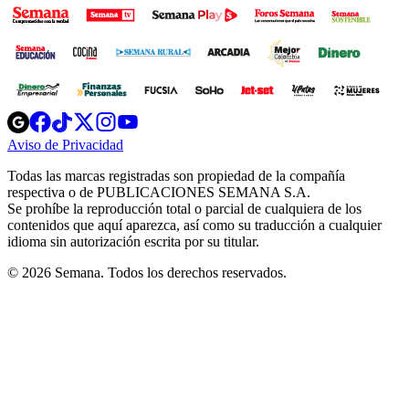
Opens
Opens
Opens
Opens
Opens
in
in
in
in
in
Aviso de Privacidad
Opens
new
new
new
new
new
in
window
window
window
window
window
Todas las marcas registradas son propiedad de la compañía
new
respectiva o de PUBLICACIONES SEMANA S.A.
window
Se prohíbe la reproducción total o parcial de cualquiera de los
contenidos que aquí aparezca, así como su traducción a cualquier
idioma sin autorización escrita por su titular.
© 2026 Semana. Todos los derechos reservados.