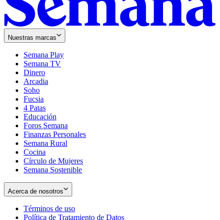
Nuestras marcas
Semana Play
Semana TV
Dinero
Arcadia
Soho
Opens
Fucsia
in
Opens
4 Patas
new
in
Educación
window
new
Foros Semana
window
Finanzas Personales
Semana Rural
Cocina
Círculo de Mujeres
Semana Sostenible
Acerca de nosotros
Términos de uso
Opens
Política de Tratamiento de Datos
in
Opens