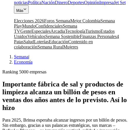
noticias
Política
Nación
Dinero
Deportes
Opinión
Impresa
Jet Set
Más
Elecciones 2026
Foros Semana
Mejor Colombia
Semana
Play
Mundo
Confidenciales
Semana
TV
Gente
Especiales
Arcadia
Tecnología
Turismo
Estados
Unidos
Vehículos
Semana Sostenible
Finanzas Personales
4
Patas
Salud
Loterías
Educación
Contenido en
colaboración
Semana Rural
Mujeres
Semana
|
Economía
Ranking 5000 empresas
Importante fábrica de sal y productos de
limpieza alcanza un billón de pesos en
ventas dos años antes de lo previsto. Así lo
hizo
Para 2025, Brinsa esperaba alcanzar ingresos por un billón de pesos.
Sin embargo, gracias a sus palancas estratégicas, sus marcas –