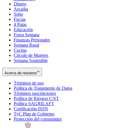
Dinero
Arcadia
Soho
Opens
Fucsia
in
Opens
4 Patas
new
in
Educación
window
new
Foros Semana
window
Finanzas Personales
Semana Rural
Cocina
Círculo de Mujeres
Semana Sostenible
Acerca de nosotros
Términos de uso
Opens
Política de Tratamiento de Datos
in
Opens
Términos suscripciones
new
Opens
in
Política de Riesgos C/ST
window
in
Opens
new
Política SAGRILAFT
Opens
new
in
window
Certificación ISSN
Opens
in
window
new
TyC Plan de Gobierno
in
new
Opens
window
Protección del consumidor
new
window
in
Opens
window
new
in