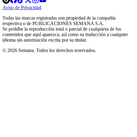
in
in
in
in
in
Aviso de Privacidad
Opens
new
new
new
new
new
in
window
window
window
window
window
Todas las marcas registradas son propiedad de la compañía
new
respectiva o de PUBLICACIONES SEMANA S.A.
window
Se prohíbe la reproducción total o parcial de cualquiera de los
contenidos que aquí aparezca, así como su traducción a cualquier
idioma sin autorización escrita por su titular.
© 2026 Semana. Todos los derechos reservados.