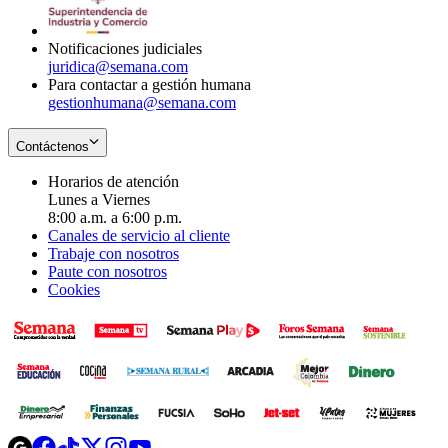
window
new
window
Notificaciones judiciales
juridica@semana.com
Para contactar a gestión humana
gestionhumana@semana.com
Contáctenos
Horarios de atención
Lunes a Viernes
8:00 a.m. a 6:00 p.m.
Canales de servicio al cliente
Trabaje con nosotros
Paute con nosotros
Cookies
Opens
Opens
Opens
Opens
Opens