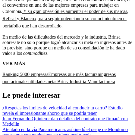
al convertirse en una de las mejores empresas para trabajar en
Colombia.
Y su gran obsesión es aumentar el poder de sus marcas,
Refisal y Blancox, para seguir potenciando su conocimiento en el
portafolio que han desarrollado.
En medio de las dificultades del mercado y la industria, Brinsa
sobresale no solo porque logró alcanzar su meta en ingresos antes de
lo previsto, sino porque en medio de su consolidación le ha dado
valor a los
commodities
.
VER MÁS
Ranking 5000 empresas
Empresas que más facturan
ingresos
operacionales
utilidades netas
Brinsa
Industria Manufacturera
Le puede interesar
¿Respetas los límites de velocidad al conducir tu carro? Estudio
revela el impresionante ahorro que se podría tener
Juan Fernando Quintero: dan detalles del contrato que firmará con
Medellín
Atentado en la vía Panamericana: así quedó el peaje de Mondomo
tras ataque con explosivos en plena madrugada