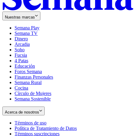
Nuestras marcas
Semana Play
Semana TV
Dinero
Arcadia
Soho
Opens
Fucsia
in
Opens
4 Patas
new
in
Educación
window
new
Foros Semana
window
Finanzas Personales
Semana Rural
Cocina
Círculo de Mujeres
Semana Sostenible
Acerca de nosotros
Términos de uso
Opens
Política de Tratamiento de Datos
in
Opens
Términos suscripciones
new
Opens
in