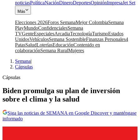
noticias
Política
Nación
Dinero
Deportes
Opinión
Impresa
Jet Set
Más
Elecciones 2026
Foros Semana
Mejor Colombia
Semana
Play
Mundo
Confidenciales
Semana
TV
Gente
Especiales
Arcadia
Tecnología
Turismo
Estados
Unidos
Vehículos
Semana Sostenible
Finanzas Personales
4
Patas
Salud
Loterías
Educación
Contenido en
colaboración
Semana Rural
Mujeres
Semana
|
Cápsulas
Cápsulas
Biden promulga su plan de inversión
sobre el clima y la salud
Siga las noticias de SEMANA en Google Discover y manténgase
informado