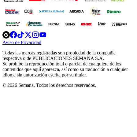
Opens
Opens
Opens
Opens
Opens
in
in
in
in
in
Aviso de Privacidad
Opens
new
new
new
new
new
in
window
window
window
window
window
Todas las marcas registradas son propiedad de la compañía
new
respectiva o de PUBLICACIONES SEMANA S.A.
window
Se prohíbe la reproducción total o parcial de cualquiera de los
contenidos que aquí aparezca, así como su traducción a cualquier
idioma sin autorización escrita por su titular.
© 2026 Semana. Todos los derechos reservados.