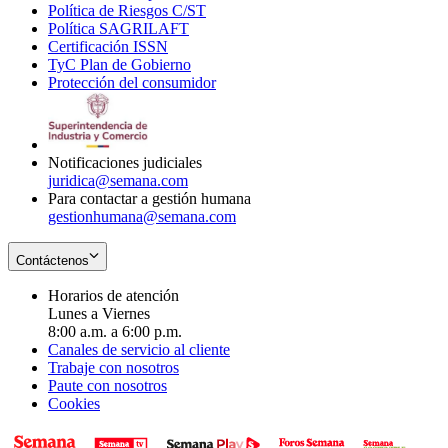
Política de Riesgos C/ST
window
in
Opens
new
Política SAGRILAFT
Opens
new
in
window
Certificación ISSN
Opens
in
window
new
TyC Plan de Gobierno
in
new
Opens
window
Protección del consumidor
new
window
in
Opens
window
new
in
window
new
window
Notificaciones judiciales
juridica@semana.com
Para contactar a gestión humana
gestionhumana@semana.com
Contáctenos
Horarios de atención
Lunes a Viernes
8:00 a.m. a 6:00 p.m.
Canales de servicio al cliente
Trabaje con nosotros
Paute con nosotros
Cookies