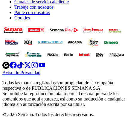
Canales de servicio al cliente
Trabaje con nosotros
Paute con nosotros
Cookies
Opens
Opens
Opens
Opens
Opens
in
in
in
in
in
Aviso de Privacidad
Opens
new
new
new
new
new
in
window
window
window
window
window
Todas las marcas registradas son propiedad de la compañía
new
respectiva o de PUBLICACIONES SEMANA S.A.
window
Se prohíbe la reproducción total o parcial de cualquiera de los
contenidos que aquí aparezca, así como su traducción a cualquier
idioma sin autorización escrita por su titular.
© 2026 Semana. Todos los derechos reservados.