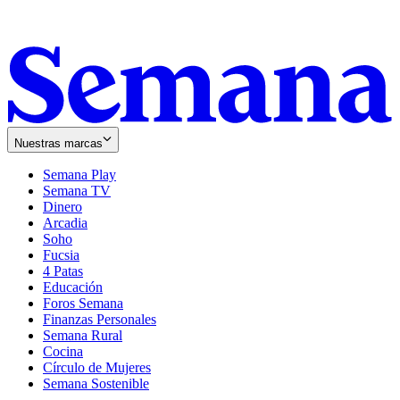
Nuestras marcas
Semana Play
Semana TV
Dinero
Arcadia
Soho
Opens
Fucsia
in
Opens
4 Patas
new
in
Educación
window
new
Foros Semana
window
Finanzas Personales
Semana Rural
Cocina
Círculo de Mujeres
Semana Sostenible