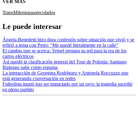
VER MÁS
TransMilenio
pasaje
colados
Le puede interesar
Ángela Benedetti hizo dura confesión sobre situación que vivió y se
refirió a tema con Petro: “Me quedé literalmente en la calle”
El cambio que se acerca: Terpel prepara su red para la era de los
carros eléctricos
Así quedó la clasificación general del Tour de Polonia: Santiago
Buitrago sube como espuma
La interacción de Georgina Rodríguez y Antonela Roccuzzo que
está generando conversación en redes
Futbolista murió tras ser impactado por un rayo: la tragedia sucedió
en pleno partido