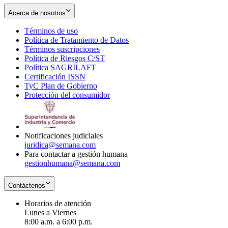
Acerca de nosotros
Términos de uso
Opens
Política de Tratamiento de Datos
in
Opens
Términos suscripciones
new
Opens
in
Política de Riesgos C/ST
window
in
Opens
new
Política SAGRILAFT
Opens
new
in
window
Certificación ISSN
Opens
in
window
new
TyC Plan de Gobierno
in
new
Opens
window
Protección del consumidor
new
window
in
Opens
window
new
in
window
new
window
Notificaciones judiciales
juridica@semana.com
Para contactar a gestión humana
gestionhumana@semana.com
Contáctenos
Horarios de atención
Lunes a Viernes
8:00 a.m. a 6:00 p.m.