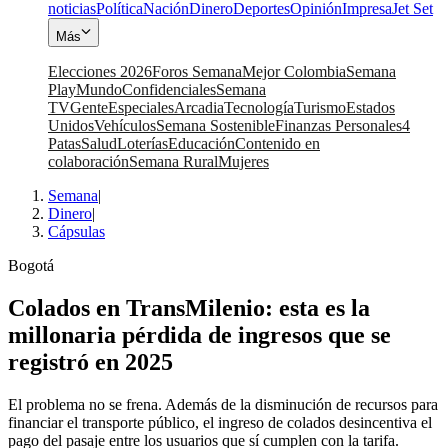
noticias
Política
Nación
Dinero
Deportes
Opinión
Impresa
Jet Set
Más
Elecciones 2026
Foros Semana
Mejor Colombia
Semana
Play
Mundo
Confidenciales
Semana
TV
Gente
Especiales
Arcadia
Tecnología
Turismo
Estados
Unidos
Vehículos
Semana Sostenible
Finanzas Personales
4
Patas
Salud
Loterías
Educación
Contenido en
colaboración
Semana Rural
Mujeres
Semana
|
Dinero
|
Cápsulas
Bogotá
Colados en TransMilenio: esta es la
millonaria pérdida de ingresos que se
registró en 2025
El problema no se frena. Además de la disminución de recursos para
financiar el transporte público, el ingreso de colados desincentiva el
pago del pasaje entre los usuarios que sí cumplen con la tarifa.