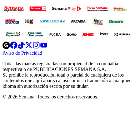
Opens
Opens
Opens
Opens
Opens
in
in
in
in
in
Aviso de Privacidad
Opens
new
new
new
new
new
in
window
window
window
window
window
Todas las marcas registradas son propiedad de la compañía
new
respectiva o de PUBLICACIONES SEMANA S.A.
window
Se prohíbe la reproducción total o parcial de cualquiera de los
contenidos que aquí aparezca, así como su traducción a cualquier
idioma sin autorización escrita por su titular.
© 2026 Semana. Todos los derechos reservados.