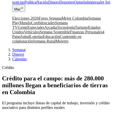
noticias
Política
Nación
Dinero
Deportes
Opinión
Impresa
Jet Set
Más
Elecciones 2026
Foros Semana
Mejor Colombia
Semana
Play
Mundo
Confidenciales
Semana
TV
Gente
Especiales
Arcadia
Tecnología
Turismo
Estados
Unidos
Vehículos
Semana Sostenible
Finanzas Personales
4
Patas
Salud
Loterías
Educación
Contenido en
colaboración
Semana Rural
Mujeres
Semana
|
Dinero
|
Cápsulas
Crédito
Crédito para el campo: más de 280.000
millones llegan a beneficiarios de tierras
en Colombia
El programa incluye líneas de capital de trabajo, inversión y crédito
asociativo para distintos perfiles rurales