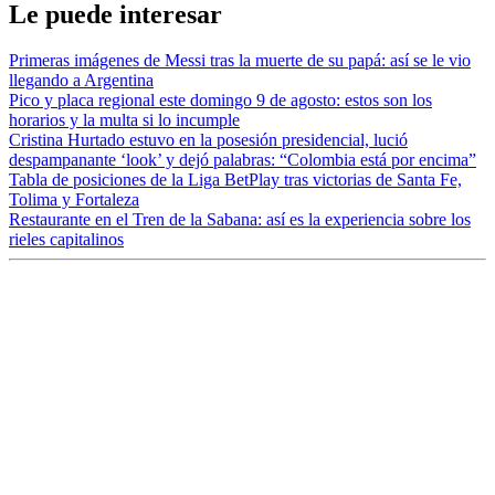
Le puede interesar
Primeras imágenes de Messi tras la muerte de su papá: así se le vio
llegando a Argentina
Pico y placa regional este domingo 9 de agosto: estos son los
horarios y la multa si lo incumple
Cristina Hurtado estuvo en la posesión presidencial, lució
despampanante ‘look’ y dejó palabras: “Colombia está por encima”
Tabla de posiciones de la Liga BetPlay tras victorias de Santa Fe,
Tolima y Fortaleza
Restaurante en el Tren de la Sabana: así es la experiencia sobre los
rieles capitalinos