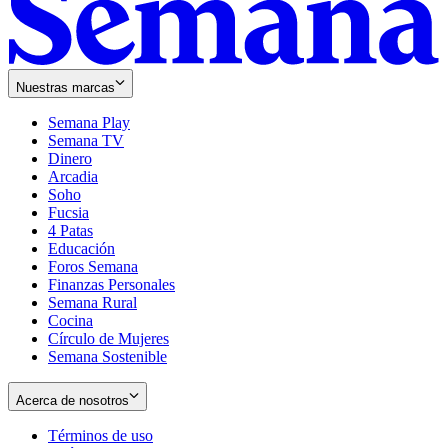
Nuestras marcas
Semana Play
Semana TV
Dinero
Arcadia
Soho
Opens
Fucsia
in
Opens
4 Patas
new
in
Educación
window
new
Foros Semana
window
Finanzas Personales
Semana Rural
Cocina
Círculo de Mujeres
Semana Sostenible
Acerca de nosotros
Términos de uso
Opens