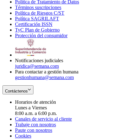
Política de Tratamiento de Datos
in
Opens
Términos suscripciones
new
Opens
in
Política de Riesgos C/ST
window
in
Opens
new
Política SAGRILAFT
Opens
new
in
window
Certificación ISSN
Opens
in
window
new
TyC Plan de Gobierno
in
new
Opens
window
Protección del consumidor
new
window
in
Opens
window
new
in
window
new
window
Notificaciones judiciales
juridica@semana.com
Para contactar a gestión humana
gestionhumana@semana.com
Contáctenos
Horarios de atención
Lunes a Viernes
8:00 a.m. a 6:00 p.m.
Canales de servicio al cliente
Trabaje con nosotros
Paute con nosotros
Cookies