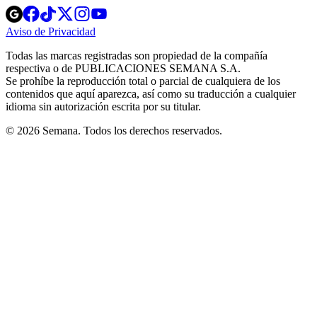
Opens
Opens
Opens
Opens
Opens
in
in
in
in
in
Aviso de Privacidad
Opens
new
new
new
new
new
in
window
window
window
window
window
Todas las marcas registradas son propiedad de la compañía
new
respectiva o de PUBLICACIONES SEMANA S.A.
window
Se prohíbe la reproducción total o parcial de cualquiera de los
contenidos que aquí aparezca, así como su traducción a cualquier
idioma sin autorización escrita por su titular.
© 2026 Semana. Todos los derechos reservados.