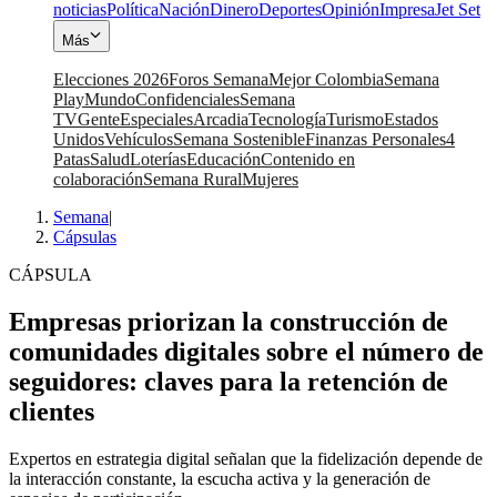
noticias
Política
Nación
Dinero
Deportes
Opinión
Impresa
Jet Set
Más
Elecciones 2026
Foros Semana
Mejor Colombia
Semana
Play
Mundo
Confidenciales
Semana
TV
Gente
Especiales
Arcadia
Tecnología
Turismo
Estados
Unidos
Vehículos
Semana Sostenible
Finanzas Personales
4
Patas
Salud
Loterías
Educación
Contenido en
colaboración
Semana Rural
Mujeres
Semana
|
Cápsulas
CÁPSULA
Empresas priorizan la construcción de
comunidades digitales sobre el número de
seguidores: claves para la retención de
clientes
Expertos en estrategia digital señalan que la fidelización depende de
la interacción constante, la escucha activa y la generación de