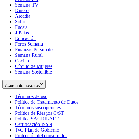
Semana TV
Dinero
Arcadia
Soho
Opens
Fucsia
in
Opens
4 Patas
new
in
Educación
window
new
Foros Semana
window
Finanzas Personales
Semana Rural
Cocina
Círculo de Mujeres
Semana Sostenible
Acerca de nosotros
Términos de uso
Opens
Política de Tratamiento de Datos
in
Opens
Términos suscripciones
new
Opens
in
Política de Riesgos C/ST
window
in
Opens
new
Política SAGRILAFT
Opens
new
in
window
Certificación ISSN
Opens
in
window
new
TyC Plan de Gobierno
in
new
Opens
window
Protección del consumidor
new
window
in
Opens