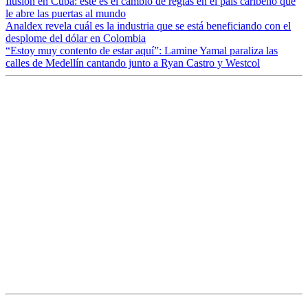
Ilusión en Cuba: este es el cambio de reglas en el país caribeño que
le abre las puertas al mundo
Analdex revela cuál es la industria que se está beneficiando con el
desplome del dólar en Colombia
“Estoy muy contento de estar aquí”: Lamine Yamal paraliza las
calles de Medellín cantando junto a Ryan Castro y Westcol