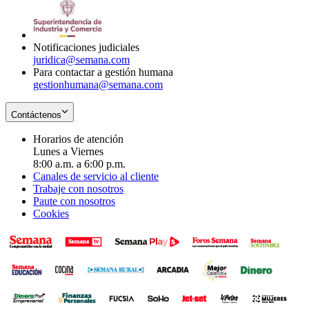
window
new
in
window
new
window
Notificaciones judiciales
juridica@semana.com
Para contactar a gestión humana
gestionhumana@semana.com
Contáctenos
Horarios de atención
Lunes a Viernes
8:00 a.m. a 6:00 p.m.
Canales de servicio al cliente
Trabaje con nosotros
Paute con nosotros
Cookies