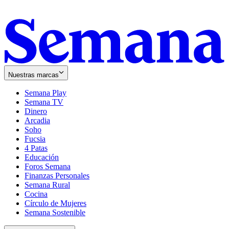
Nuestras marcas
Semana Play
Semana TV
Dinero
Arcadia
Soho
Opens
Fucsia
in
Opens
4 Patas
new
in
Educación
window
new
Foros Semana
window
Finanzas Personales
Semana Rural
Cocina
Círculo de Mujeres
Semana Sostenible