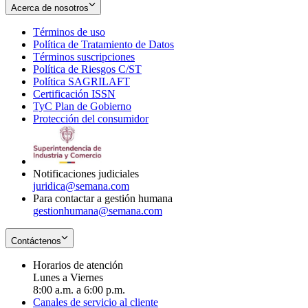
Acerca de nosotros
Términos de uso
Opens
Política de Tratamiento de Datos
in
Opens
Términos suscripciones
new
Opens
in
Política de Riesgos C/ST
window
in
Opens
new
Política SAGRILAFT
Opens
new
in
window
Certificación ISSN
Opens
in
window
new
TyC Plan de Gobierno
in
new
Opens
window
Protección del consumidor
new
window
in
Opens
window
new
in
window
new
window
Notificaciones judiciales
juridica@semana.com
Para contactar a gestión humana
gestionhumana@semana.com
Contáctenos
Horarios de atención
Lunes a Viernes
8:00 a.m. a 6:00 p.m.
Canales de servicio al cliente