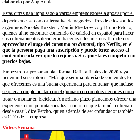
elaborado por App Annie.
Estas cifras han impulsado a varios emprendedores a apostar por el
deporte en casa como alternativa de negocios.
Tres de ellos son los
argentinos Nicolás Bukstein, Martín Miedzowicz y Bruno Petcho,
quienes al no encontrar contenido de calidad en español para hacer
sus entrenamientos decidieron hacerlos ellos mismos.
La idea es
aprovechar el auge del consumo
on demand
, tipo Netflix, en el
que la persona paga una suscripción y puede tener acceso al
contenido cada vez que lo requiera. Su apuesta es competir con
precios bajos.
Empezaron a probar su plataforma, Befit, a finales de 2020 y ya
tienen mil suscriptores. “Más que ser una librería de contenido, lo
que ofrecemos es una buena experiencia para entrenar,
que incluso
se pueda complementar con el gimnasio o con otros deportes como
trotar o montar en bicicleta
. A mediano plazo planeamos ofrecer una
experiencia que permita socializar con otros que también entrenan
desde casa”, dice Petcho, quien además de ser cofundador también
es CEO de la empresa.
Videos Semana