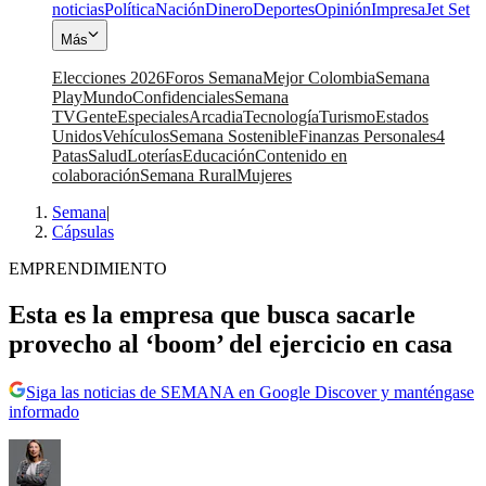
noticias
Política
Nación
Dinero
Deportes
Opinión
Impresa
Jet Set
Más
Elecciones 2026
Foros Semana
Mejor Colombia
Semana
Play
Mundo
Confidenciales
Semana
TV
Gente
Especiales
Arcadia
Tecnología
Turismo
Estados
Unidos
Vehículos
Semana Sostenible
Finanzas Personales
4
Patas
Salud
Loterías
Educación
Contenido en
colaboración
Semana Rural
Mujeres
Semana
|
Cápsulas
EMPRENDIMIENTO
Esta es la empresa que busca sacarle
provecho al ‘boom’ del ejercicio en casa
Siga las noticias de SEMANA en Google Discover y manténgase
informado