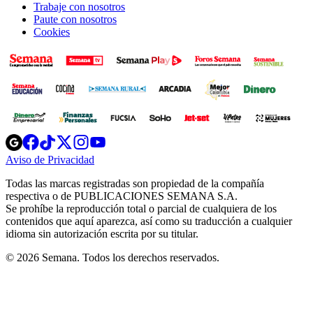
Trabaje con nosotros
Paute con nosotros
Cookies
Opens
Opens
Opens
Opens
Opens
in
in
in
in
in
Aviso de Privacidad
Opens
new
new
new
new
new
in
window
window
window
window
window
Todas las marcas registradas son propiedad de la compañía
new
respectiva o de PUBLICACIONES SEMANA S.A.
window
Se prohíbe la reproducción total o parcial de cualquiera de los
contenidos que aquí aparezca, así como su traducción a cualquier
idioma sin autorización escrita por su titular.
© 2026 Semana. Todos los derechos reservados.