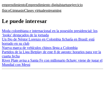
emprendimiento
Emprendimiento digital
startup
ejercicio
físico
Gimnasio
Clases virtuales
streaming
Le puede interesar
Moda colombiana e internacional en la posesión presidencial: los
‘looks’ destacados de la jornada
Un fijo de Néstor Lorenzo en Colombia ficharía en Brasil: está
borrado en su club
Nueva marca de vehículos chinos llega a Colombia
Partidos de la Liga Betplay de este 8 de agosto: horarios para ver la
cuarta fecha
River Plate avisa a Santa Fe con millonario fichaje: viene de jugar el
Mundial con Messi