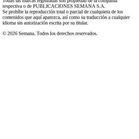
Todas las marcas registradas son propiedad de la compañía
new
respectiva o de PUBLICACIONES SEMANA S.A.
window
Se prohíbe la reproducción total o parcial de cualquiera de los
contenidos que aquí aparezca, así como su traducción a cualquier
idioma sin autorización escrita por su titular.
© 2026 Semana. Todos los derechos reservados.