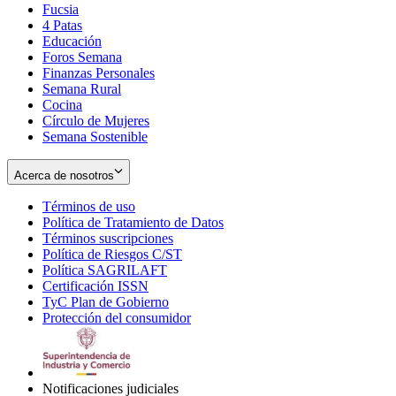
Fucsia
in
Opens
4 Patas
new
in
Educación
window
new
Foros Semana
window
Finanzas Personales
Semana Rural
Cocina
Círculo de Mujeres
Semana Sostenible
Acerca de nosotros
Términos de uso
Opens
Política de Tratamiento de Datos
in
Opens
Términos suscripciones
new
Opens
in
Política de Riesgos C/ST
window
in
Opens
new
Política SAGRILAFT
Opens
new
in
window
Certificación ISSN
Opens
in
window
new
TyC Plan de Gobierno
in
new
Opens
window
Protección del consumidor
new
window
in
Opens
window
new
in
window
new
window
Notificaciones judiciales