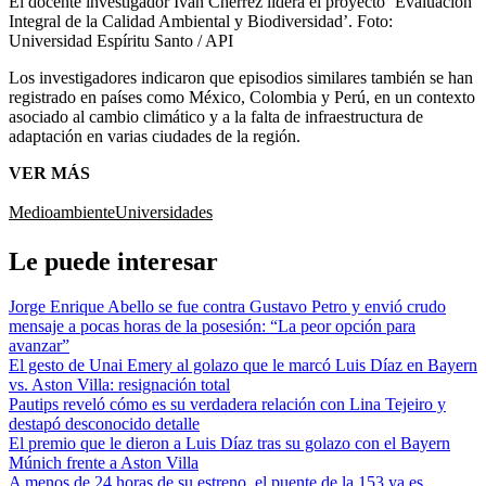
El docente investigador Iván Cherrez lidera el proyecto ‘Evaluación
Integral de la Calidad Ambiental y Biodiversidad’.
Foto:
Universidad Espíritu Santo / API
Los investigadores indicaron que episodios similares también se han
registrado en países como México, Colombia y Perú, en un contexto
asociado al cambio climático y a la falta de infraestructura de
adaptación en varias ciudades de la región.
VER MÁS
Medioambiente
Universidades
Le puede interesar
Jorge Enrique Abello se fue contra Gustavo Petro y envió crudo
mensaje a pocas horas de la posesión: “La peor opción para
avanzar”
El gesto de Unai Emery al golazo que le marcó Luis Díaz en Bayern
vs. Aston Villa: resignación total
Pautips reveló cómo es su verdadera relación con Lina Tejeiro y
destapó desconocido detalle
El premio que le dieron a Luis Díaz tras su golazo con el Bayern
Múnich frente a Aston Villa
A menos de 24 horas de su estreno, el puente de la 153 ya es