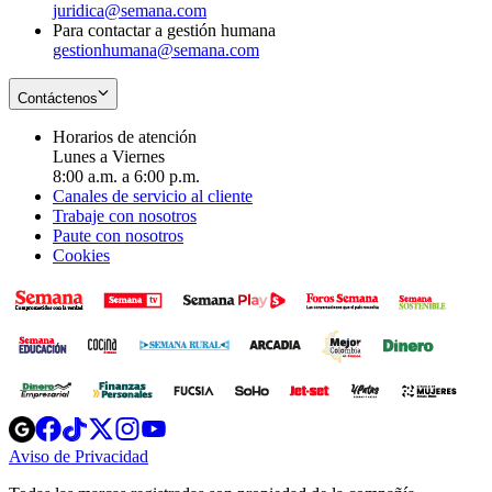
juridica@semana.com
Para contactar a gestión humana
gestionhumana@semana.com
Contáctenos
Horarios de atención
Lunes a Viernes
8:00 a.m. a 6:00 p.m.
Canales de servicio al cliente
Trabaje con nosotros
Paute con nosotros
Cookies
Opens
Opens
Opens
Opens
Opens
in
in
in
in
in
Aviso de Privacidad
Opens
new
new
new
new
new
in
window
window
window
window
window