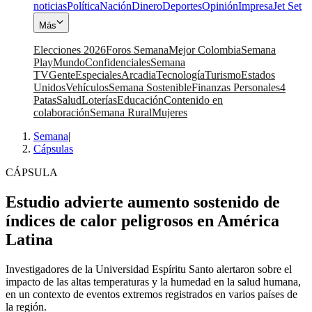
noticias
Política
Nación
Dinero
Deportes
Opinión
Impresa
Jet Set
Más
Elecciones 2026
Foros Semana
Mejor Colombia
Semana
Play
Mundo
Confidenciales
Semana
TV
Gente
Especiales
Arcadia
Tecnología
Turismo
Estados
Unidos
Vehículos
Semana Sostenible
Finanzas Personales
4
Patas
Salud
Loterías
Educación
Contenido en
colaboración
Semana Rural
Mujeres
Semana
|
Cápsulas
CÁPSULA
Estudio advierte aumento sostenido de
índices de calor peligrosos en América
Latina
Investigadores de la Universidad Espíritu Santo alertaron sobre el
impacto de las altas temperaturas y la humedad en la salud humana,
en un contexto de eventos extremos registrados en varios países de
la región.