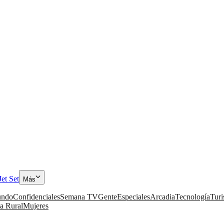
Jet Set
Más
ndo
Confidenciales
Semana TV
Gente
Especiales
Arcadia
Tecnología
Tur
a Rural
Mujeres