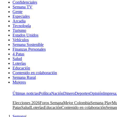
Confidenciales
Semana TV
Gente
Especiales
Arcadia
Tecnología
Turismo
Estados Unidos
Vehículos
Semana Sostenible
Finanzas Personales
4 Patas
Salud
Loterías
Educación
Contenido en colaboración
Semana Rural
Mujeres
Últimas noticias
Política
Nación
Dinero
Deportes
Opinión
Impresa
Elecciones 2026
Foros Semana
Mejor Colombia
Semana Play
Mu
Patas
Salud
Loterías
Educación
Contenido en colaboración
Seman
Semana
|