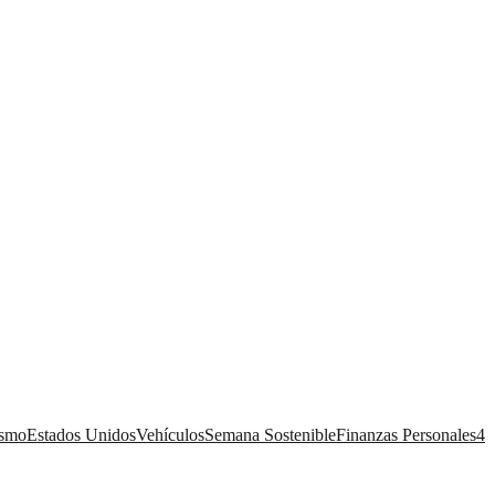
ismo
Estados Unidos
Vehículos
Semana Sostenible
Finanzas Personales
4