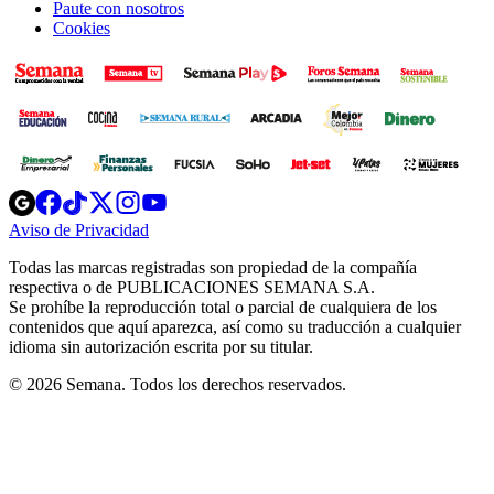
Paute con nosotros
Cookies
Opens
Opens
Opens
Opens
Opens
in
in
in
in
in
Aviso de Privacidad
Opens
new
new
new
new
new
in
window
window
window
window
window
Todas las marcas registradas son propiedad de la compañía
new
respectiva o de PUBLICACIONES SEMANA S.A.
window
Se prohíbe la reproducción total o parcial de cualquiera de los
contenidos que aquí aparezca, así como su traducción a cualquier
idioma sin autorización escrita por su titular.
© 2026 Semana. Todos los derechos reservados.