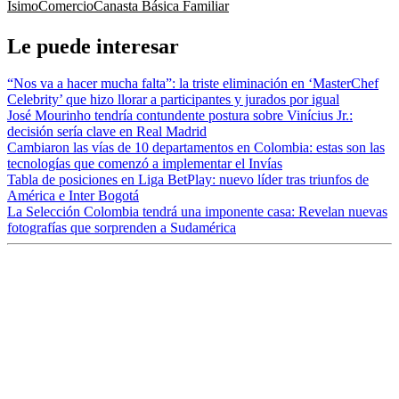
Ísimo
Comercio
Canasta Básica Familiar
Le puede interesar
“Nos va a hacer mucha falta”: la triste eliminación en ‘MasterChef
Celebrity’ que hizo llorar a participantes y jurados por igual
José Mourinho tendría contundente postura sobre Vinícius Jr.:
decisión sería clave en Real Madrid
Cambiaron las vías de 10 departamentos en Colombia: estas son las
tecnologías que comenzó a implementar el Invías
Tabla de posiciones en Liga BetPlay: nuevo líder tras triunfos de
América e Inter Bogotá
La Selección Colombia tendrá una imponente casa: Revelan nuevas
fotografías que sorprenden a Sudamérica