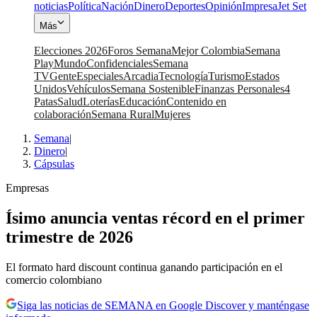
noticias
Política
Nación
Dinero
Deportes
Opinión
Impresa
Jet Set
Más
Elecciones 2026
Foros Semana
Mejor Colombia
Semana
Play
Mundo
Confidenciales
Semana
TV
Gente
Especiales
Arcadia
Tecnología
Turismo
Estados
Unidos
Vehículos
Semana Sostenible
Finanzas Personales
4
Patas
Salud
Loterías
Educación
Contenido en
colaboración
Semana Rural
Mujeres
Semana
|
Dinero
|
Cápsulas
Empresas
Ísimo anuncia ventas récord en el primer
trimestre de 2026
El formato hard discount continua ganando participación en el
comercio colombiano
Siga las noticias de SEMANA en Google Discover y manténgase