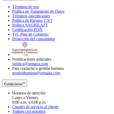
Términos de uso
Opens
Política de Tratamiento de Datos
in
Opens
Términos suscripciones
new
Opens
in
Política de Riesgos C/ST
window
in
Opens
new
Política SAGRILAFT
Opens
new
in
window
Certificación ISSN
Opens
in
window
new
TyC Plan de Gobierno
in
new
Opens
window
Protección del consumidor
new
window
in
Opens
window
new
in
window
new
window
Notificaciones judiciales
juridica@semana.com
Para contactar a gestión humana
gestionhumana@semana.com
Contáctenos
Horarios de atención
Lunes a Viernes
8:00 a.m. a 6:00 p.m.
Canales de servicio al cliente
Trabaje con nosotros