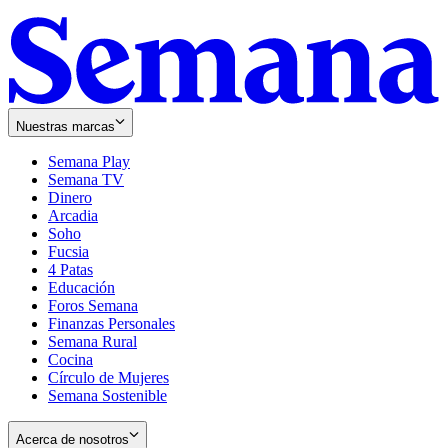
Nuestras marcas
Semana Play
Semana TV
Dinero
Arcadia
Soho
Opens
Fucsia
in
Opens
4 Patas
new
in
Educación
window
new
Foros Semana
window
Finanzas Personales
Semana Rural
Cocina
Círculo de Mujeres
Semana Sostenible
Acerca de nosotros