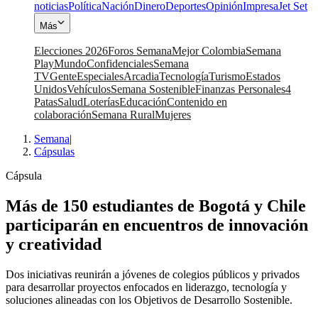
noticias
Política
Nación
Dinero
Deportes
Opinión
Impresa
Jet Set
Más
Elecciones 2026
Foros Semana
Mejor Colombia
Semana
Play
Mundo
Confidenciales
Semana
TV
Gente
Especiales
Arcadia
Tecnología
Turismo
Estados
Unidos
Vehículos
Semana Sostenible
Finanzas Personales
4
Patas
Salud
Loterías
Educación
Contenido en
colaboración
Semana Rural
Mujeres
Semana
|
Cápsulas
Cápsula
Más de 150 estudiantes de Bogotá y Chile
participarán en encuentros de innovación
y creatividad
Dos iniciativas reunirán a jóvenes de colegios públicos y privados
para desarrollar proyectos enfocados en liderazgo, tecnología y
soluciones alineadas con los Objetivos de Desarrollo Sostenible.