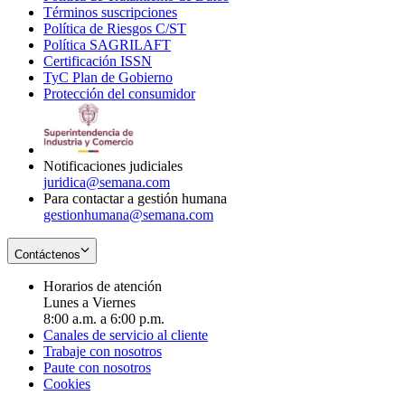
Términos suscripciones
new
Opens
in
Política de Riesgos C/ST
window
in
Opens
new
Política SAGRILAFT
Opens
new
in
window
Certificación ISSN
Opens
in
window
new
TyC Plan de Gobierno
in
new
Opens
window
Protección del consumidor
new
window
in
Opens
window
new
in
window
new
window
Notificaciones judiciales
juridica@semana.com
Para contactar a gestión humana
gestionhumana@semana.com
Contáctenos
Horarios de atención
Lunes a Viernes
8:00 a.m. a 6:00 p.m.
Canales de servicio al cliente
Trabaje con nosotros
Paute con nosotros
Cookies