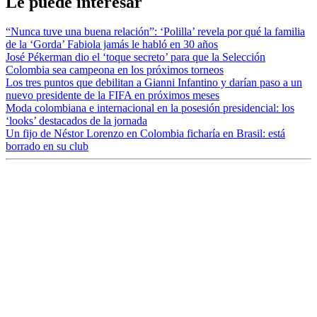
Le puede interesar
“Nunca tuve una buena relación”: ‘Polilla’ revela por qué la familia
de la ‘Gorda’ Fabiola jamás le habló en 30 años
José Pékerman dio el ‘toque secreto’ para que la Selección
Colombia sea campeona en los próximos torneos
Los tres puntos que debilitan a Gianni Infantino y darían paso a un
nuevo presidente de la FIFA en próximos meses
Moda colombiana e internacional en la posesión presidencial: los
‘looks’ destacados de la jornada
Un fijo de Néstor Lorenzo en Colombia ficharía en Brasil: está
borrado en su club