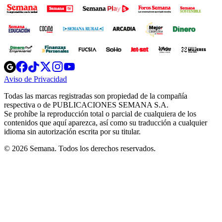
Opens
Opens
Opens
Opens
Opens
in
in
in
in
in
Aviso de Privacidad
Opens
new
new
new
new
new
in
window
window
window
window
window
Todas las marcas registradas son propiedad de la compañía
new
respectiva o de PUBLICACIONES SEMANA S.A.
window
Se prohíbe la reproducción total o parcial de cualquiera de los
contenidos que aquí aparezca, así como su traducción a cualquier
idioma sin autorización escrita por su titular.
© 2026 Semana. Todos los derechos reservados.