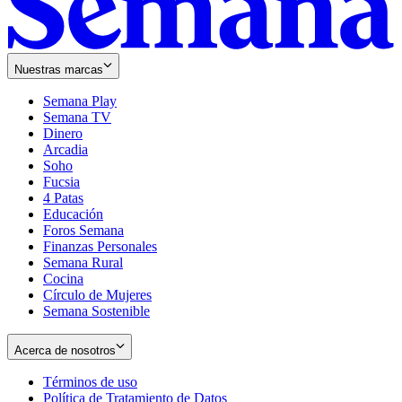
Nuestras marcas
Semana Play
Semana TV
Dinero
Arcadia
Soho
Opens
Fucsia
in
Opens
4 Patas
new
in
Educación
window
new
Foros Semana
window
Finanzas Personales
Semana Rural
Cocina
Círculo de Mujeres
Semana Sostenible
Acerca de nosotros
Términos de uso
Opens
Política de Tratamiento de Datos
in
Opens