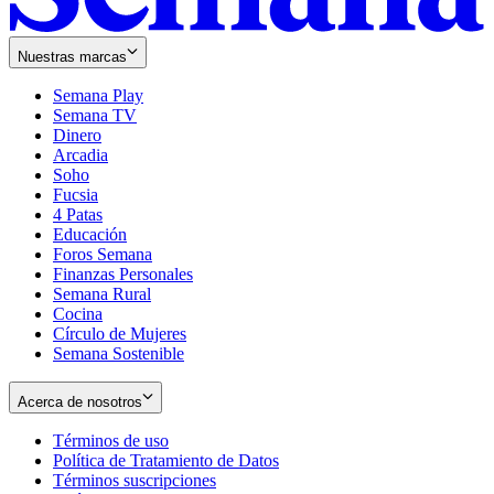
Nuestras marcas
Semana Play
Semana TV
Dinero
Arcadia
Soho
Opens
Fucsia
in
Opens
4 Patas
new
in
Educación
window
new
Foros Semana
window
Finanzas Personales
Semana Rural
Cocina
Círculo de Mujeres
Semana Sostenible
Acerca de nosotros
Términos de uso
Opens
Política de Tratamiento de Datos
in
Opens
Términos suscripciones
new
Opens
in