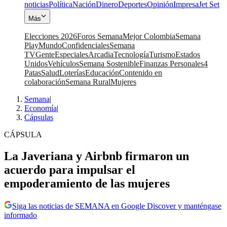
noticias
Política
Nación
Dinero
Deportes
Opinión
Impresa
Jet Set
Más
Elecciones 2026
Foros Semana
Mejor Colombia
Semana
Play
Mundo
Confidenciales
Semana
TV
Gente
Especiales
Arcadia
Tecnología
Turismo
Estados
Unidos
Vehículos
Semana Sostenible
Finanzas Personales
4
Patas
Salud
Loterías
Educación
Contenido en
colaboración
Semana Rural
Mujeres
Semana
|
Economía
|
Cápsulas
CÁPSULA
La Javeriana y Airbnb firmaron un
acuerdo para impulsar el
empoderamiento de las mujeres
Siga las noticias de SEMANA en Google Discover y manténgase
informado