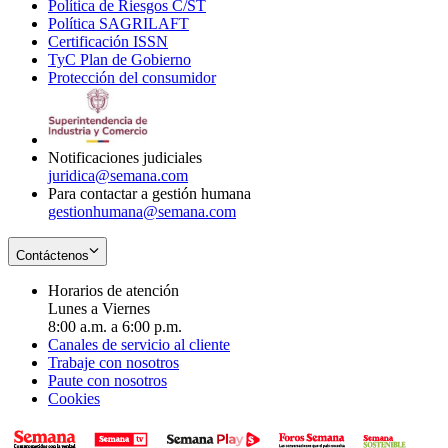
Política de Riesgos C/ST
window
in
Opens
new
Política SAGRILAFT
Opens
new
in
window
Certificación ISSN
Opens
in
window
new
TyC Plan de Gobierno
in
new
Opens
window
Protección del consumidor
new
window
in
Opens
window
new
in
window
new
window
Notificaciones judiciales
juridica@semana.com
Para contactar a gestión humana
gestionhumana@semana.com
Contáctenos
Horarios de atención
Lunes a Viernes
8:00 a.m. a 6:00 p.m.
Canales de servicio al cliente
Trabaje con nosotros
Paute con nosotros
Cookies