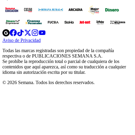
Opens
Opens
Opens
Opens
Opens
in
in
in
in
in
Aviso de Privacidad
Opens
new
new
new
new
new
in
window
window
window
window
window
Todas las marcas registradas son propiedad de la compañía
new
respectiva o de PUBLICACIONES SEMANA S.A.
window
Se prohíbe la reproducción total o parcial de cualquiera de los
contenidos que aquí aparezca, así como su traducción a cualquier
idioma sin autorización escrita por su titular.
© 2026 Semana. Todos los derechos reservados.