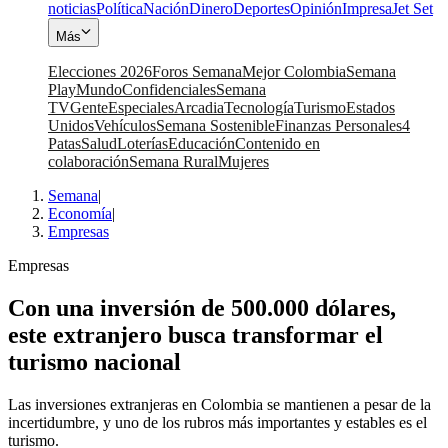
noticias
Política
Nación
Dinero
Deportes
Opinión
Impresa
Jet Set
Más
Elecciones 2026
Foros Semana
Mejor Colombia
Semana
Play
Mundo
Confidenciales
Semana
TV
Gente
Especiales
Arcadia
Tecnología
Turismo
Estados
Unidos
Vehículos
Semana Sostenible
Finanzas Personales
4
Patas
Salud
Loterías
Educación
Contenido en
colaboración
Semana Rural
Mujeres
Semana
|
Economía
|
Empresas
Empresas
Con una inversión de 500.000 dólares,
este extranjero busca transformar el
turismo nacional
Las inversiones extranjeras en Colombia se mantienen a pesar de la
incertidumbre, y uno de los rubros más importantes y estables es el
turismo.