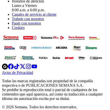
Horarios de atención
Lunes a Viernes
8:00 a.m. a 6:00 p.m.
Canales de servicio al cliente
Trabaje con nosotros
Paute con nosotros
Cookies
Opens
Opens
Opens
Opens
Opens
in
in
in
in
in
Aviso de Privacidad
Opens
new
new
new
new
new
in
window
window
window
window
window
Todas las marcas registradas son propiedad de la compañía
new
respectiva o de PUBLICACIONES SEMANA S.A.
window
Se prohíbe la reproducción total o parcial de cualquiera de los
contenidos que aquí aparezca, así como su traducción a cualquier
idioma sin autorización escrita por su titular.
© 2026 Semana. Todos los derechos reservados.