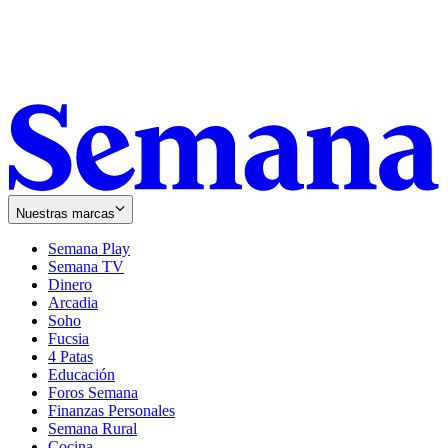
Nuestras marcas
Semana Play
Semana TV
Dinero
Arcadia
Soho
Opens
Fucsia
in
Opens
4 Patas
new
in
Educación
window
new
Foros Semana
window
Finanzas Personales
Semana Rural
Cocina