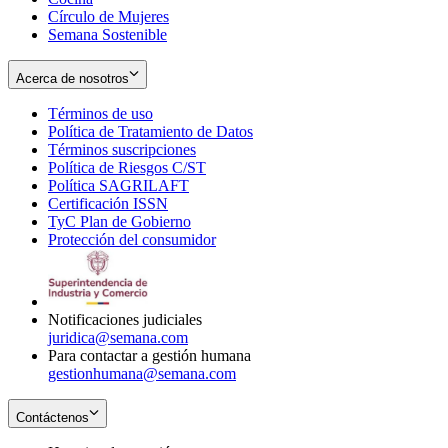
Círculo de Mujeres
Semana Sostenible
Acerca de nosotros
Términos de uso
Opens
Política de Tratamiento de Datos
in
Opens
Términos suscripciones
new
Opens
in
Política de Riesgos C/ST
window
in
Opens
new
Política SAGRILAFT
Opens
new
in
window
Certificación ISSN
Opens
in
window
new
TyC Plan de Gobierno
in
new
Opens
window
Protección del consumidor
new
window
in
Opens
window
new
in
window
new
window
Notificaciones judiciales
juridica@semana.com
Para contactar a gestión humana
gestionhumana@semana.com
Contáctenos