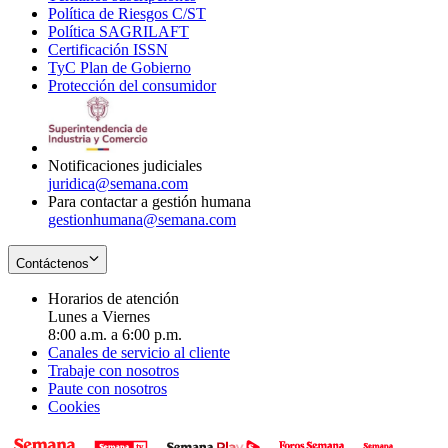
Política de Riesgos C/ST
window
in
Opens
new
Política SAGRILAFT
Opens
new
in
window
Certificación ISSN
Opens
in
window
new
TyC Plan de Gobierno
in
new
Opens
window
Protección del consumidor
new
window
in
Opens
window
new
in
window
new
window
Notificaciones judiciales
juridica@semana.com
Para contactar a gestión humana
gestionhumana@semana.com
Contáctenos
Horarios de atención
Lunes a Viernes
8:00 a.m. a 6:00 p.m.
Canales de servicio al cliente
Trabaje con nosotros
Paute con nosotros
Cookies