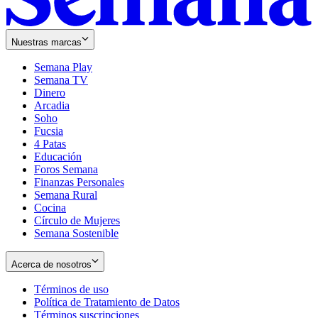
Nuestras marcas
Semana Play
Semana TV
Dinero
Arcadia
Soho
Opens
Fucsia
in
Opens
4 Patas
new
in
Educación
window
new
Foros Semana
window
Finanzas Personales
Semana Rural
Cocina
Círculo de Mujeres
Semana Sostenible
Acerca de nosotros
Términos de uso
Opens
Política de Tratamiento de Datos
in
Opens
Términos suscripciones
new
Opens
in