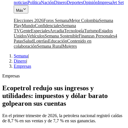
noticias
Política
Nación
Dinero
Deportes
Opinión
Impresa
Jet Set
Más
Elecciones 2026
Foros Semana
Mejor Colombia
Semana
Play
Mundo
Confidenciales
Semana
TV
Gente
Especiales
Arcadia
Tecnología
Turismo
Estados
Unidos
Vehículos
Semana Sostenible
Finanzas Personales
4
Patas
Salud
Loterías
Educación
Contenido en
colaboración
Semana Rural
Mujeres
Semana
|
Dinero
|
Empresas
Empresas
Ecopetrol redujo sus ingresos y
utilidades: impuestos y dólar barato
golpearon sus cuentas
En el primer trimestre de 2026, la petrolera nacional registró caídas
de 8,7 % en sus ventas y de 7,7 % en sus ganancias.