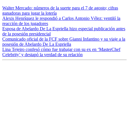
Walter Mercado: números de la suerte para el 7 de agosto; cifras
ganadoras para jugar la lotería
Alexis Henríquez le respondió a Carlos Antonio Vélez: ventiló la
reacción de los jugadores
Esposa de Abelardo De La Espriella hizo especial publicación antes
de la posesión presidencial
Comunicado oficial de la FCF sobre Gianni Infantino y su viaje a la
posesión de Abelardo De La Espriella
Lina Tejeiro confesó cómo fue trabajar con su ex en ‘MasterChef
Celebrity’ y destapó la verdad de su relación