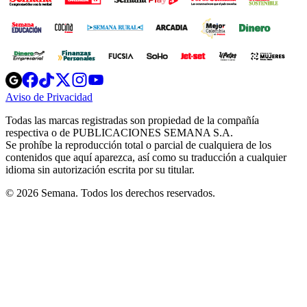
Opens
Opens
Opens
Opens
Opens
in
in
in
in
in
Aviso de Privacidad
Opens
new
new
new
new
new
in
window
window
window
window
window
Todas las marcas registradas son propiedad de la compañía
new
respectiva o de PUBLICACIONES SEMANA S.A.
window
Se prohíbe la reproducción total o parcial de cualquiera de los
contenidos que aquí aparezca, así como su traducción a cualquier
idioma sin autorización escrita por su titular.
© 2026 Semana. Todos los derechos reservados.